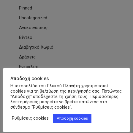
Pinned
Uncategorized
Ανακοινώσεις
Βίντεο
Διαβητικό Χωριό
Δράσεις
Εγκύκλιοι
Εθνικές & Διεθνείς Συμβάσεις
Αποδοχή cookies
Η ιστοσελίδα του Γλυκού Πλανήτη χρησιμοποιεί
Εκδηλώσεις Συλλόγων
cookies για τη βελτίωση της περιήγησής σας. Πατώντας
Εκπαίδευση
"Αποδοχή" αποδέχεστε τη χρήση τους. Περισσότερες
λεπτομέρειες μπορείτε να βρείτε πατώντας στο
Εκπαιδευτικά Μαθήματα
σύνδεσμο "Ρυθμίσεις cookies".
Επιστημονικά Άρθρα
Ρυθμίσεις cookies
Αποδοχή cookies
ΕΣΑμεΑ