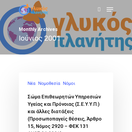
Skip
Menu
to
search
main
content
Monthly Archives
Ιούνιος 2001
Νέα
Νομοθεσία
Νόμοι
Σώμα Επιθεωρητών Υπηρεσιών
Υγείας και Πρόνοιας (Σ.Ε.Υ.Υ.Π.)
και άλλες διατάξεις
(Προσωποπαγείς θέσεις, Άρθρο
15, Νόμος 2920 – ΦΕΚ 131