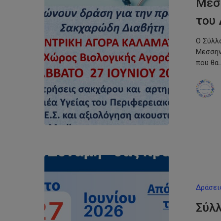
Μεσσ
του
Ο Σύλλ
Μεσσην
που θα
Δράσει
Σύλ