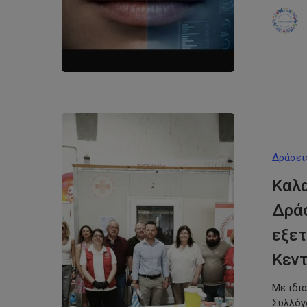
Δράσει
Καλ
Δρά
εξετ
Κεντ
Με ιδι
Συλλόγ