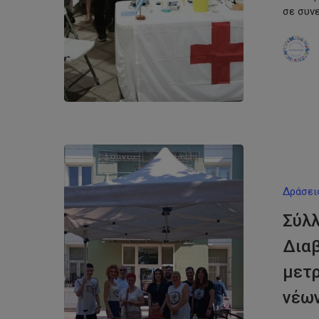
σε συν
Δράσει
Σύλ
Διαβ
μετρ
νέω