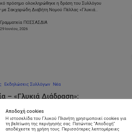
ικό πρόσημο ολοκληρώθηκε η δράση του Συλλόγου
 με Σακχαρώδη Διαβήτη Νομού Πέλλας «Γλυκιά…
Γραμματεία ΠΟΣΣΑΣΔΙΑ
29 Ιουνίου, 2026
ς
Εκδηλώσεις Συλλόγων
Νέα
ία – «Γλυκιά Διάδραση»:
καταθήκη για τα ακριτικά
Αποδοχή cookies
ά η επιστημονική ημερίδα για
Η ιστοσελίδα του Γλυκού Πλανήτη χρησιμοποιεί cookies για
τη βελτίωση της περιήγησής σας. Πατώντας "Αποδοχή"
Σακχαρώδη Διαβήτη υπό την
αποδέχεστε τη χρήση τους. Περισσότερες λεπτομέρειες