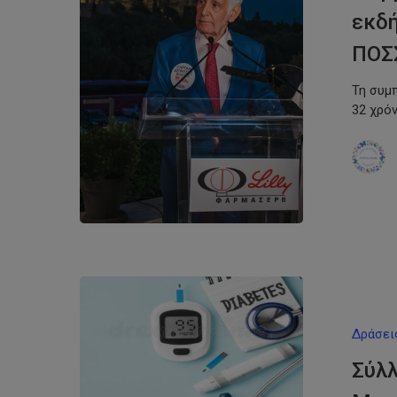
εκδ
ΠΟΣ
Τη συμπ
32 χρό
Δράσει
Σύλλ