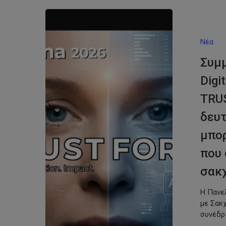
Νέα
Συμ
Digi
TRU
δευτ
μπορ
που 
σακ
Η Πανε
Hit enter to search or ESC to close
με Σακ
συνέδρ