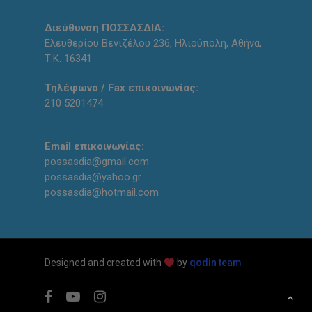
Διεύθυνση ΠΟΣΣΑΣΔΙΑ:
Ελευθερίου Βενιζέλου 236, Ηλιούπολη, Αθήνα,
Τ.Κ. 16341
Τηλέφωνο / Fax επικοινωνίας:
210 5201474
Email επικοινωνίας:
possasdia@gmail.com
possasdia@yahoo.gr
possasdia@hotmail.com
Designed and created with
by
qodin team
facebook
youtube
instagram