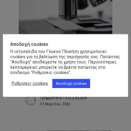
Αποδοχή cookies
Επιστημονικά Άρθρα
Κορωνοϊός
Νέα
Η ιστοσελίδα του Γλυκού Πλανήτη χρησιμοποιεί
LONG COVID: Μπορούμε να
cookies για τη βελτίωση της περιήγησής σας. Πατώντας
παρέμβουμε; Τι λένε οι μελέτες;
"Αποδοχή" αποδέχεστε τη χρήση τους. Περισσότερες
λεπτομέρειες μπορείτε να βρείτε πατώντας στο
Σε πέντε νοσοκομεία στις ΗΠΑ
σύνδεσμο "Ρυθμίσεις cookies".
πραγματοποιήθηκε μελέτη σε 309
Ρυθμίσεις cookies
Αποδοχή cookies
ασθενείς με COVID-19 και 457 υγιείς…
Γραμματεία ΠΟΣΣΑΣΔΙΑ
31 Μαρτίου, 2022