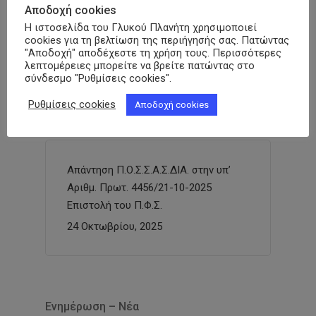
Αποδοχή cookies
Η ιστοσελίδα του Γλυκού Πλανήτη χρησιμοποιεί
cookies για τη βελτίωση της περιήγησής σας. Πατώντας
"Αποδοχή" αποδέχεστε τη χρήση τους. Περισσότερες
3rd Diabetes Empowerment Forum
λεπτομέρειες μπορείτε να βρείτε πατώντας στο
σύνδεσμο "Ρυθμίσεις cookies".
ΠΟΣΣΑΣΔΙΑ
31 Οκτωβρίου, 2025
Ρυθμίσεις cookies
Αποδοχή cookies
Απάντηση Π.Ο.Σ.Σ.Α.Σ.ΔΙΑ. στην υπ’
Αριθμ. Πρωτ. 4456/21-10-2025
Επιστολή του Π.Φ.Σ.
24 Οκτωβρίου, 2025
Ενημέρωση – Νέα