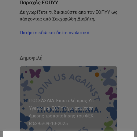
Παροχές ΕΟΠΥΥ
Δε γνωρίζετε τι δικαιούστε από τον ΕΟΠΥΥ ως
πάσχοντας από Σακχαρώδη Διαβήτη;
Πατήστε εδώ και δείτε αναλυτικά
Δημοφιλή
ΠΟΣΣΑΣΔΙΑ: Επιστολή προς Υπ.
Υγείας και ΕΟΠΥΥ για απαίτηση
άμεσης τροποποίησης του ΦΕΚ
Β’5395/09-10-2025
3 Νοεμβρίου, 2025