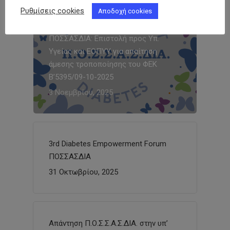
Ρυθμίσεις cookies
Αποδοχή cookies
ΠΟΣΣΑΣΔΙΑ: Επιστολή προς Υπ.
Υγείας και ΕΟΠΥΥ για απαίτηση
άμεσης τροποποίησης του ΦΕΚ
Β’5395/09-10-2025
3 Νοεμβρίου, 2025
3rd Diabetes Empowerment Forum
ΠΟΣΣΑΣΔΙΑ
31 Οκτωβρίου, 2025
Απάντηση Π.Ο.Σ.Σ.Α.Σ.ΔΙΑ. στην υπ’