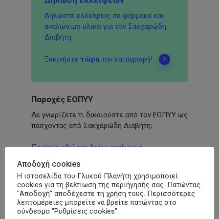
Δηλώστε ελλείψεις σε φάρμακα και
αναλώσιμο υλικό για τον Σακχαρώδη
Διαβήτη.
Ξεκινήστε
τώρα
την καταγραφή!
Παροχές ΕΟΠΥΥ
Δε γνωρίζετε τι δικαιούστε από τον ΕΟΠΥΥ ως
πάσχοντας από Σακχαρώδη Διαβήτη;
Πατήστε εδώ και δείτε αναλυτικά
Αποδοχή cookies
Η ιστοσελίδα του Γλυκού Πλανήτη χρησιμοποιεί
cookies για τη βελτίωση της περιήγησής σας. Πατώντας
Δημοφιλή
"Αποδοχή" αποδέχεστε τη χρήση τους. Περισσότερες
λεπτομέρειες μπορείτε να βρείτε πατώντας στο
σύνδεσμο "Ρυθμίσεις cookies".