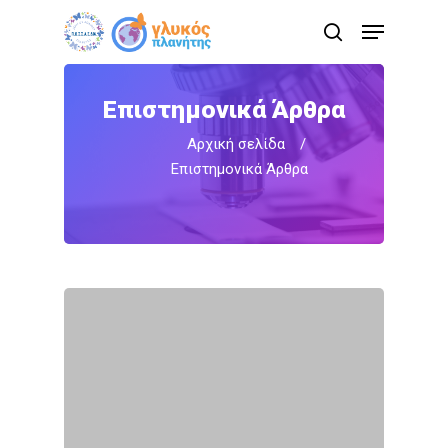
Skip
Menu
to
search
main
content
Επιστημονικά Άρθρα
Αρχική σελίδα
/
Επιστημονικά Άρθρα