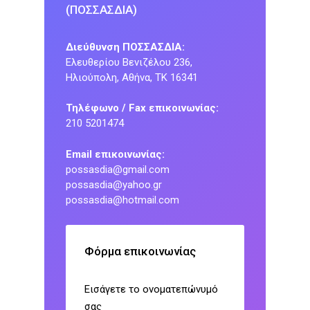
(ΠΟΣΣΑΣΔΙΑ)
Διεύθυνση ΠΟΣΣΑΣΔΙΑ:
Ελευθερίου Βενιζέλου 236,
Ηλιούπολη, Αθήνα, ΤΚ 16341
Τηλέφωνο / Fax επικοινωνίας:
210 5201474
Email επικοινωνίας:
possasdia@gmail.com
possasdia@yahoo.gr
possasdia@hotmail.com
Φόρμα επικοινωνίας
Εισάγετε το ονοματεπώνυμό
σας