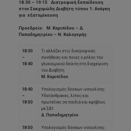
18:30 – 19:15
Διατροφική Εκπαίδευση
στον Σακχαρώδη Διαβήτη τύπου 1: Ανάγκη
για εξατομίκευση
Προεδρείο
: Μ. Καριπίδου – Δ.
Παπαδημητρίου – Ν. Καλογερής
18:30
Τι αλλάζει στις διατροφικές
–
συνήθειες και ποιος ο ρόλος του
18:40
γλυκαιμικού δείκτη στη διαχείριση
του
Διαβήτη
Μ. Καριπίδου
18:40
Υπολογισμός δόσεων ινσουλίνης:
–
Υδατάνθρακες, λίπος και
18:50
πρωτεΐνες σε παιδιά και εφήβους
με ΣΔ1
Δ. Παπαδημητρίου
18:50
Υπολογισμός δόσεων ινσουλίνης: