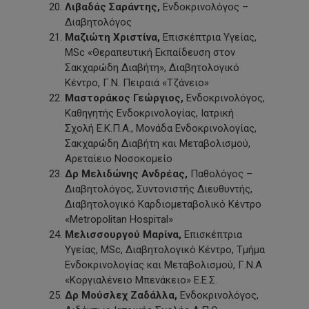
Λιβαδάς
Σαράντης,
Ενδοκρινολόγος –
Διαβητολόγος
Μαζιώτη Χριστίνα,
Επισκέπτρια Υγείας,
MSc «Θεραπευτική Εκπαίδευση στον
Σακχαρώδη Διαβήτη», Διαβητολογικό
Κέντρο, Γ.Ν. Πειραιά «Τζάνειο»
Μαστοράκος Γεώργιος,
Ενδοκρινολόγος,
Καθηγητής Ενδοκρινολογίας, Ιατρική
Σχολή Ε.Κ.Π.Α., Μονάδα Ενδοκρινολογίας,
Σακχαρώδη Διαβήτη και Μεταβολισμού,
Αρεταίειο Νοσοκομείο
Δρ Μελιδώνης Ανδρέας,
Παθολόγος –
Διαβητολόγος, Συντονιστής Διευθυντής,
Διαβητολογικό Καρδιομεταβολικό Κέντρο
«Metropolitan Hospiτal»
Μελισσουργού Μαρίνα,
Επισκέπτρια
Υγείας, MSc, Διαβητολογικό Κέντρο, Τμήμα
Ενδοκρινολογίας και Μεταβολισμού, Γ.Ν.Α
«Κοργιαλένειο Μπενάκειο» Ε.Ε.Σ.
Δρ Μούσλεχ
Ζαδάλλα,
Ενδοκρινολόγος,