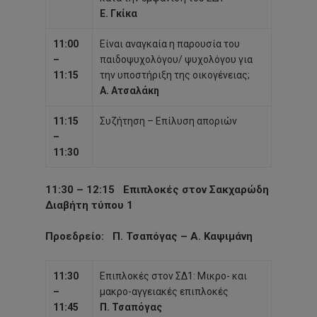
Ε. Γκίκα
11:00
Είναι αναγκαία η παρουσία του
–
παιδοψυχολόγου/ ψυχολόγου για
11:15
την υποστήριξη της οικογένειας;
Α.
Ατσαλάκη
11:15
Συζήτηση – Επίλυση αποριών
–
11:30
11:30 – 12:15
Επιπλοκές στον Σακχαρώδη
Διαβήτη τύπου 1
Προεδρείο
: Π. Τσαπόγας – Α. Καψιμάνη
11:30
Επιπλοκές στον ΣΔ1: Μικρο- και
–
μακρο-αγγειακές επιπλοκές
11:45
Π.
Τσαπόγας