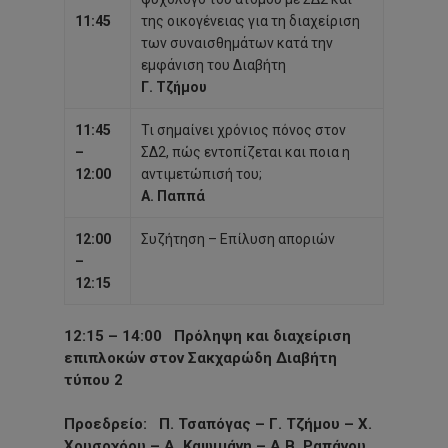
11:45
της οικογένειας για τη διαχείριση
των συναισθημάτων κατά την
εμφάνιση του Διαβήτη
Γ. Τζήμου
11:45
Τι σημαίνει χρόνιος πόνος στον
–
ΣΔ2, πώς εντοπίζεται και ποια η
12:00
αντιμετώπισή του;
Α. Παππά
12:00
Συζήτηση – Επίλυση αποριών
–
12:15
12:15 – 14:00
Πρόληψη και διαχείριση
επιπλοκών στον Σακχαρώδη Διαβήτη
τύπου 2
Προεδρείο
: Π. Τσαπόγας – Γ. Τζήμου – Χ.
Χρυσοχόου
– Α. Καψιμάνη – Α.Β. Ραπάνου