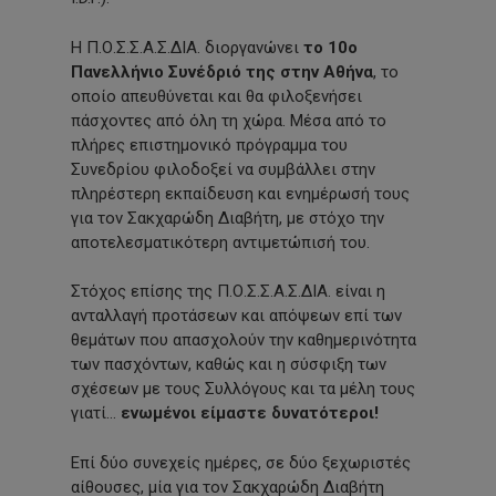
Η Π.Ο.Σ.Σ.Α.Σ.ΔΙΑ. διοργανώνει
το 10ο
Πανελλήνιο Συνέδριό της στην Αθήνα
, το
οποίο απευθύνεται και θα φιλοξενήσει
πάσχοντες από όλη τη χώρα. Μέσα από το
πλήρες επιστημονικό πρόγραμμα του
Συνεδρίου φιλοδοξεί να συμβάλλει στην
πληρέστερη εκπαίδευση και ενημέρωσή τους
για τον Σακχαρώδη Διαβήτη, με στόχο την
αποτελεσματικότερη αντιμετώπισή του.
Στόχος επίσης της Π.Ο.Σ.Σ.Α.Σ.ΔΙΑ. είναι η
ανταλλαγή προτάσεων και απόψεων επί των
θεμάτων που απασχολούν την καθημερινότητα
των πασχόντων, καθώς και η σύσφιξη των
σχέσεων με τους Συλλόγους και τα μέλη τους
γιατί…
ενωμένοι είμαστε δυνατότεροι!
Επί δύο συνεχείς ημέρες, σε δύο ξεχωριστές
αίθουσες, μία για τον Σακχαρώδη Διαβήτη