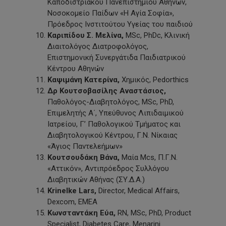
Καποδιστριακού Πανεπιστημίου Αθηνών,
Νοσοκομείο Παίδων «Η Αγία Σοφία»,
Πρόεδρος Ινστιτούτου Υγείας του παιδιού
Καριπίδου Σ. Μελίνα,
MSc, PhDc, Κλινική
Διαιτολόγος Διατροφολόγος,
Επιστημονική Συνεργάτιδα Παιδιατρικού
Κέντρου Αθηνών
Καψιμάνη Κατερίνα,
Χημικός, Pedorthics
Δρ Κουτσοβασίλης Αναστάσιος,
Παθολόγος-Διαβητολόγος, MSc, PhD,
Επιμελητής Α΄, Υπεύθυνος Λιπιδαιμικού
Ιατρείου, Γ’ Παθολογικού Τμήματος και
Διαβητολογικού Κέντρου, Γ.Ν. Νίκαιας
«Άγιος Παντελεήμων»
Κουτσουδάκη Βάνα,
Μαία Mcs, Π.Γ.Ν.
«Αττικόν», Αντιπρόεδρος Συλλόγου
Διαβητικών Αθήνας (ΣΥ.Δ.Α.)
Krinelke Lars,
Director, Medical Affairs,
Dexcom, EMEA
Κωνσταντάκη Εύα,
RN, MSc, PhD, Product
Specialist, Diabetes Care, Menarini