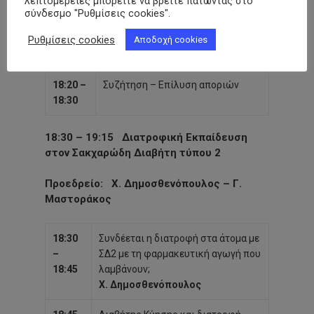
λεπτομέρειες μπορείτε να βρείτε πατώντας στο
σύνδεσμο "Ρυθμίσεις cookies".
18:05 –
Έναρξη ινσουλινοθεραπείας στον
Ρυθμίσεις cookies
18:20
ΣΔ2: Πότε και γιατί;
Αποδοχή cookies
Γ. Τσούτσας
18:20 –
Συζήτηση – Επίλυση αποριών
18:30
18:30 – 19:15
Διατροφική Εκπαίδευση
στον Σακχαρώδη Διαβήτη τύπου 2
Προεδρείο
: Χ. Δημοσθενόπουλος – Γ.
Μαστοράκος
18:30
Συνδέεται η διατροφή στα άτομα με
–
ΣΔ2 με τη φαρμακευτική αγωγή που
18:45
λαμβάνουν;
Χ. Δημοσθενόπουλος