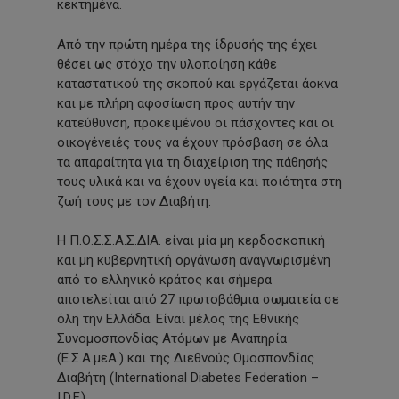
κεκτημένα.
Από την πρώτη ημέρα της ίδρυσής της έχει
θέσει ως στόχο την υλοποίηση κάθε
καταστατικού της σκοπού και εργάζεται άοκνα
και με πλήρη αφοσίωση προς αυτήν την
κατεύθυνση, προκειμένου οι πάσχοντες και οι
οικογένειές τους να έχουν πρόσβαση σε όλα
τα απαραίτητα για τη διαχείριση της πάθησής
τους υλικά και να έχουν υγεία και ποιότητα στη
ζωή τους με τον Διαβήτη.
Η Π.Ο.Σ.Σ.Α.Σ.ΔΙΑ. είναι μία μη κερδοσκοπική
και μη κυβερνητική οργάνωση αναγνωρισμένη
από το ελληνικό κράτος και σήμερα
αποτελείται από 27 πρωτοβάθμια σωματεία σε
όλη την Ελλάδα. Είναι μέλος της Εθνικής
Συνομοσπονδίας Ατόμων με Αναπηρία
(Ε.Σ.Α.μεΑ.) και της Διεθνούς Ομοσπονδίας
Διαβήτη (International Diabetes Federation –
I.D.F.).