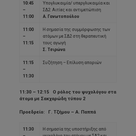
10:45
Υπογλυκαιμία/ υπεργλυκαιμία και
–
ΣΔ2: Αιτίες και αντιμετώπιση
11:00
Α. Γανωτοπούλου
11:00
Η σημασία της συμμόρφωσης των
–
ατόμων με ΣΔ2 στη θεραπευτική
11:15
τους αγωγή
Σ. Τσιρώνα
11:15
Συζήτηση – Επίλυση αποριών
–
11:30
11:30 – 12:15
Ο ρόλος του ψυχολόγου στα
άτομα με Σακχαρώδη τύπου 2
Προεδρείο
: Γ. Τζήμου – Α. Παππά
11:30
Η σημασία της υποστήριξης από
–
ψυχολόγο του ατόμου με ΣΔ2 και