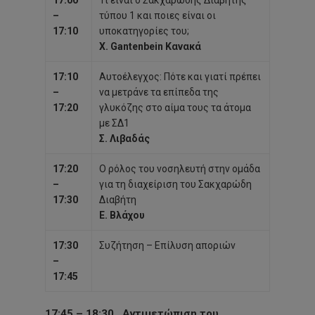
–
τύπου 1 και ποιες είναι οι
17:10
υποκατηγορίες του;
Χ. Gantenbein Κανακά
17:10
Αυτοέλεγχος: Πότε και γιατί πρέπει
–
να μετράνε τα επίπεδα της
17:20
γλυκόζης στο αίμα τους
τα άτομα
με ΣΔ1
Σ. Λιβαδάς
17:20
Ο ρόλος του νοσηλευτή στην ομάδα
–
για τη διαχείριση του Σακχαρώδη
17:30
Διαβήτη
Ε. Βλάχου
17:30
Συζήτηση – Επίλυση αποριών
–
17:45
17:45 – 18:30
Αντιμετώπιση του