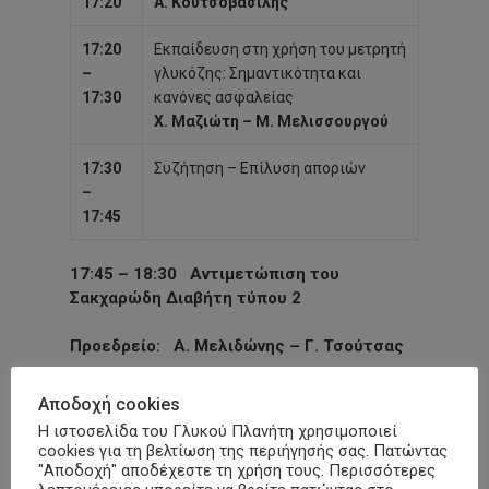
17:20
Α. Κουτσοβασίλης
17:20
Εκπαίδευση στη χρήση του μετρητή
–
γλυκόζης: Σημαντικότητα και
17:30
κανόνες ασφαλείας
Χ. Μαζιώτη – Μ. Μελισσουργού
17:30
Συζήτηση – Επίλυση αποριών
–
17:45
17:45 – 18:30
Αντιμετώπιση του
Σακχαρώδη Διαβήτη τύπου 2
Προεδρείο
: Α. Μελιδώνης – Γ. Τσούτσας
Αποδοχή cookies
17:45 –
Νεότερα δεδομένα στη
Η ιστοσελίδα του Γλυκού Πλανήτη χρησιμοποιεί
18:05
θεραπευτική αντιμετώπιση του
cookies για τη βελτίωση της περιήγησής σας. Πατώντας
ΣΔ2
"Αποδοχή" αποδέχεστε τη χρήση τους. Περισσότερες
Α. Μελιδώνης