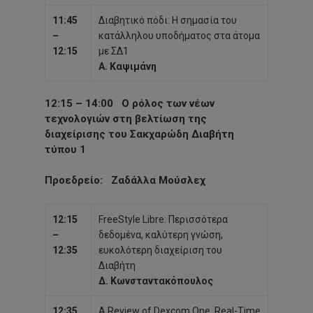
11:45
Διαβητικό πόδι: Η σημασία του
–
κατάλληλου υποδήματος στα άτομα
12:15
με ΣΔ1
Α. Καψιμάνη
12:15 – 14:00
Ο ρόλος των νέων
τεχνολογιών στη βελτίωση της
διαχείρισης του Σακχαρώδη Διαβήτη
τύπου 1
Προεδρείο
:
Ζαδάλλα Μούσλεχ
12:15
FreeStyle Libre: Περισσότερα
–
δεδομένα, καλύτερη γνώση,
12:35
ευκολότερη διαχείριση του
Διαβήτη
Δ. Κωνσταντακόπουλος
12:35
A Review of Dexcom One, Real-Time