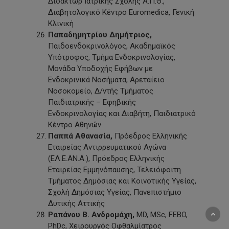
Διδάκτωρ Ιατρικής Σχολής Α.Π.Θ.,
Διαβητολογικό Κέντρο Euromedica, Γενική
Κλινική
Παπαδημητρίου Δημήτριος,
Παιδοενδοκρινολόγος, Ακαδημαϊκός
Υπότροφος, Τμήμα Ενδοκρινολογίας,
Μονάδα Υποδοχής Εφήβων με
Ενδοκρινικά Νοσήματα, Αρεταίειο
Νοσοκομείο, Δ/ντής Τμήματος
Παιδιατρικής – Εφηβικής
Ενδοκρινολογίας και Διαβήτη, Παιδιατρικό
Κέντρο Αθηνών
Παππά Αθανασία,
Πρόεδρος Ελληνικής
Εταιρείας Αντιρρευματικού Αγώνα
(ΕΛ.Ε.ΑΝ.Α.), Πρόεδρος Ελληνικής
Εταιρείας Εμμηνόπαυσης, Τελειόφοιτη
Τμήματος Δημόσιας και Κοινοτικής Υγείας,
Σχολή Δημόσιας Υγείας, Πανεπιστήμιο
Δυτικής Αττικής
Ραπάνου Β. Ανδρομάχη,
MD, MSc, FEBO,
PhDc, Χειρουργός Οφθαλμίατρος