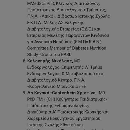
MMedSci, PhD, Κλινικός Διαιτολόγος,
Προϊστάμενος Διαιτολογικού Τμήματος,
Γ.Ν.Α. «Λαϊκό», Διδάκτωρ Ιατρικής Σχολής
Ε.Κ.Π.Α., Μέλος ΔΣ Ελληνικής
Διαβητολογικής Εταιρείας (Ε.Δ.Ε.) και
Εταιρείας Μελέτης Παραγόντων Κινδύνου
για Αγγειακά Νοσήματα (Ε.Μ.Πα.Κ.Α.Ν.),
Committee Member of Diabetes Nutrition
Study Group του EASD
Καλογερής
Νικόλαος,
MD
Ενδοκρινολόγος, Επιμελητής Α΄ Τμήμα
Ενδοκρινολογίας & Μεταβολισμού στο
Διαβητολογικό Κέντρο, Γ.Ν.Α.
«Κοργιαλένειο Μπενάκειο» ΕΕ
Δρ Κανακά
–
Gantenbein
Χριστίνα,
MD,
PhD, FMH (CH) Καθηγήτρια Παιδιατρικής-
Παιδιατρικής Ενδοκρινολογίας,
Διευθύντρια Α’ Παιδιατρικής Κλινικής και
Χωρεμείου Ερευνητικού Εργαστηρίου
Ιατρικής Σχολής Εθνικού και