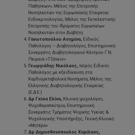
Παθήσεων», Μέλος της Επιτροπής
Νοσηλευτών της Ευρωπαϊκής Εταιρείας
Ενδοκρινολογίας, Μέλος της Εκτελεστικής
Επιτροπής του Ιδρύματος Ευρωπαίων
Νοσηλευτών στον Διαβήτη
Γανωτοπούλου Ασημίνα,
Ειδικός
Παθολόγος – Διαβητολόγος, Επιστημονική
Συνεργάτις Διαβητολογικού Κέντρου Γ.Ν.
Πειραιά «Τζάνειο»
Γεωργιάδης
Νικόλαος,
Ιατρός Ειδικός
Παθολόγος με εξειδίκευση στα
Καρδιομεταβολικά Νοσήματα, Μέλος της
Ελληνικής Διαβητολογικής Εταιρείας
(Ε.Δ.Ε.)
Δρ Γκίκα Ελίνα,
Κλινική ψυχολόγος,
Ψυχοθεραπεύτρια, Επιστημονική
Συνεργάτις Τμήματος Ψυχικής Υγείας &
Ψυχολογικής Υποστήριξης, Γενική Κλινική
«Μητέρα»
Δρ Δημοσθενόπουλος Χαρίλαος,