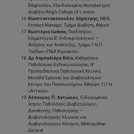
Diagnostics, Εξειδικευμένη Νοσηλεύτρια
Διαβήτη King’s College of London
Κωνσταντακόπουλος Δημήτρης,
ΜΒΑ,
Product Manager, Τμήμα Διαβήτη, Abbott
Κωστέρια Ιωάννα,
Παιδίατρος,
Επιμελήτρια Β’, Ενδοκρινολογικό –
Αύξησης και Ανάπτυξης, Τμήμα Γ.Ν.Π.
Παίδων «Π&Α Κυριακού»
Δρ Λαμπαδιάρη
Βάϊα,
Καθηγήτρια
Παθολογίας-Ενδοκρινολογίας, Β’
Προπαιδευτική Παθολογική Κλινική,
Μονάδα Έρευνας και Διαβητολογικό
Κέντρο του Πανεπιστημίου Αθηνών, Π.Γ.Ν.
«Αττικόν»
Λέπουρας Π. Αντώνιος,
Ειδικευμένος
Ιατρός Παθολόγος-Διαβητολόγος,
Διευθυντής Παθολογικής –
Διαβητολογικής Κλινικής και
Διαβητολογικού Κέντρου, Metropolitan
General