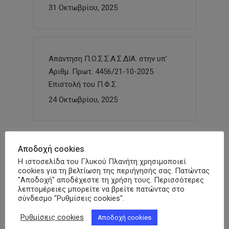
31 Οκτωβρίου, 2025
Απάντηση Π.Ο.Σ.Σ.Α.Σ.ΔΙΑ. στην υπ’
Αριθμ. Πρωτ. 4456/21-10-2025
Επιστολή του Π.Φ.Σ.
24 Οκτωβρίου, 2025
Αποδοχή cookies
Ενημέρωση – Νέα
Η ιστοσελίδα του Γλυκού Πλανήτη χρησιμοποιεί
cookies για τη βελτίωση της περιήγησής σας. Πατώντας
Συμμετοχή της ΠΟΣΣΑΣΔΙΑ στο
"Αποδοχή" αποδέχεστε τη χρήση τους. Περισσότερες
λεπτομέρειες μπορείτε να βρείτε πατώντας στο
Digital4Pharma 2026 –
σύνδεσμο "Ρυθμίσεις cookies".
TRUSTFORMATION: «Τα δευτερογενή
δεδομένα υγείας μπορούν να αλλάξουν
Ρυθμίσεις cookies
Αποδοχή cookies
τον τρόπο που σχεδιάζεται η πολιτική