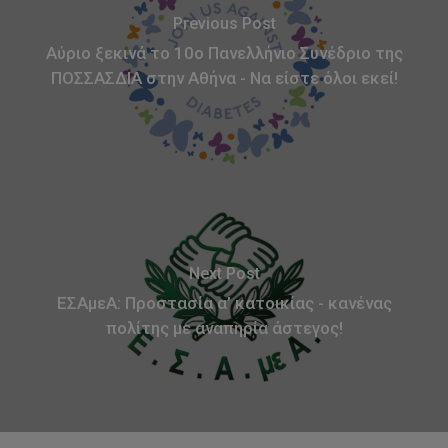
Previous Post
Αύριο ξεκινά το 10ο Πανελλήνιο Συνέδριο της
ΠΟΣΣΑΣΔΙΑ στην Αθήνα - Να είστε όλοι εκεί!
Next Post
ΕΣΑμεΑ: Προστασία α’ κατοικίας - κανένας
πολίτης με αναπηρία άστεγος!