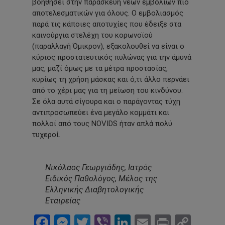
βοηθήσει στην παρασκευή νέων εμβολίων πιο
αποτελεσματικών για όλους. Ο εμβολιασμός
παρά τις κάποιες αποτυχίες που έδειξε στα
καινούργια στελέχη του κορωνοϊού
(παραλλαγή Όμικρον), εξακολουθεί να είναι ο
κύριος προστατευτικός πυλώνας για την άμυνά
μας, μαζί όμως με τα μέτρα προστασίας,
κυρίως τη χρήση μάσκας και ό,τι άλλο περνάει
από το χέρι μας για τη μείωση του κινδύνου.
Σε όλα αυτά σίγουρα και ο παράγοντας τύχη
αντιπροσωπεύει ένα μεγάλο κομμάτι και
πολλοί από τους NOVIDS ήταν απλά πολύ
τυχεροί.
Νικόλαος Γεωργιάδης, Ιατρός
Ειδικός Παθολόγος, Μέλος της
Ελληνικής Διαβητολογικής
Εταιρείας
Facebook
Messenger
Twitter
Viber
LinkedIn
Email
Print
Cop