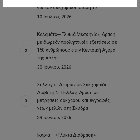
για τον σακχαρώδη διαβήτη»
10 Ιουλίου, 2026
Καλαμάτα-«Γλυκιά Μεσσηνία»: Δράση
με δωρεάν προληπτικές εξετάσεις σε
150 ανθρώπους στην Κεντρική Αγορά
της πόλης
30 Ιουνίου, 2026
Σύλλογος Ατόμων με Σακχαρώδη
Διαβήτη Ν. Πέλλας: Δράση με
μετρήσεις σακχάρου και εγγραφές
νέων μελών στη Σκύδρα
29 Ιουνίου, 2026
Ικαρία – «Γλυκιά Διάδραση»: