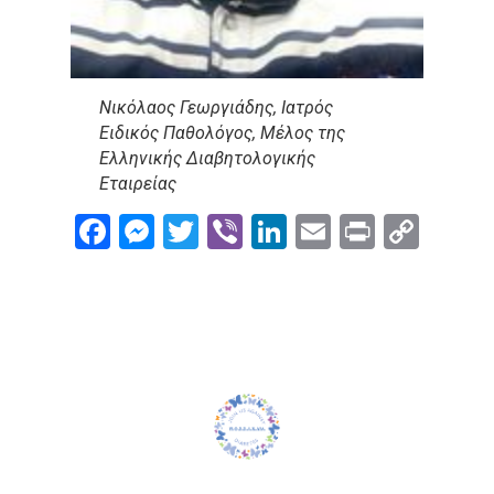
Νικόλαος Γεωργιάδης, Ιατρός
Ειδικός Παθολόγος, Μέλος της
Ελληνικής Διαβητολογικής
Εταιρείας
Facebook
Messenger
Twitter
Viber
LinkedIn
Email
Print
Cop
Link