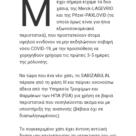
Μ
έχρι σήμερα είχαμε τα δυο
χάπια, της Merck-LAGEVRIO
και της Pfizer-PAXLOVID (τα
οποία όμως είναι για ήπια
εξωνοσοκομειακά
περιστατικά), που προστατεύουν άτομα
υψηλού κινδύνου να μην εκδηλώσουν σοβαρή
νόσο COVID-19, με την προϋπόθεση να
χορηγηθούν γρήγορα τις πρώτες 3-5 ημέρες
της μόλυνσης.
Να τώρα που ένα νέο χάπι, το SABIZABULIN,
πέρασε από τη φάση ΙΙΙ και παίρνει οσονούπω
άδεια από την Υπηρεσία Τροφίμων και
Φαρμάκων των ΗΠΑ (FDA) για χρήση σε βαριά
περιστατικά που νοσηλεύονται ακόμα και με
υποστήριξη της αναπνοής (βέβαια όχι σε
διασωληνωμένους).
Το συγκεκριμένο χάπι έχει έντονη αντιϊική
δράση μην επιτρέποντας τη μετακίνηση του ιού