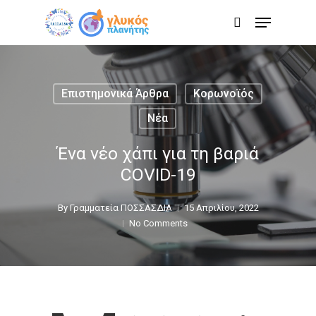
Skip
Menu
to
search
main
content
Επιστημονικά Άρθρα
Κορωνοϊός
Νέα
Ένα νέο χάπι για τη βαριά
COVID-19
By
Γραμματεία ΠΟΣΣΑΣΔΙΑ
15 Απριλίου, 2022
No Comments