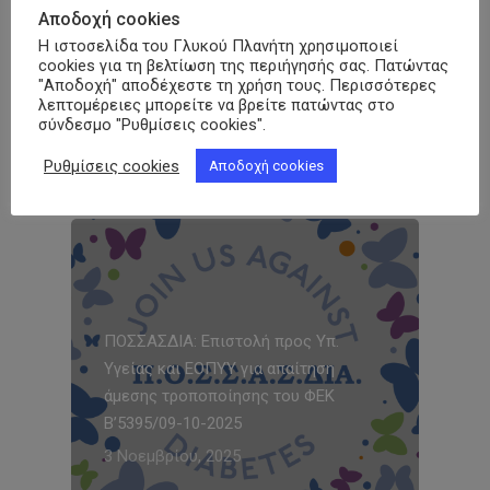
Αποδοχή cookies
Δε γνωρίζετε τι δικαιούστε από τον ΕΟΠΥΥ ως
Η ιστοσελίδα του Γλυκού Πλανήτη χρησιμοποιεί
πάσχοντας από Σακχαρώδη Διαβήτη;
cookies για τη βελτίωση της περιήγησής σας. Πατώντας
"Αποδοχή" αποδέχεστε τη χρήση τους. Περισσότερες
Πατήστε εδώ και δείτε αναλυτικά
λεπτομέρειες μπορείτε να βρείτε πατώντας στο
σύνδεσμο "Ρυθμίσεις cookies".
Ρυθμίσεις cookies
Αποδοχή cookies
Δημοφιλή
ΠΟΣΣΑΣΔΙΑ: Επιστολή προς Υπ.
Υγείας και ΕΟΠΥΥ για απαίτηση
άμεσης τροποποίησης του ΦΕΚ
Β’5395/09-10-2025
3 Νοεμβρίου, 2025