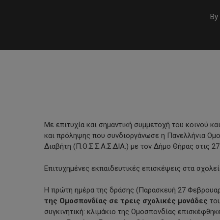
By
Με επιτυχία και σημαντική συμμετοχή του κοινού 
και πρόληψης που συνδιοργάνωσε η Πανελλήνια Ομ
Διαβήτη (Π.Ο.Σ.Σ.Α.Σ.ΔΙΑ.) με τον Δήμο Θήρας στις 2
Επιτυχημένες εκπαιδευτικές επισκέψεις στα σχολεί
Hit enter to search or ESC to close
Η πρώτη ημέρα της δράσης (Παρασκευή 27 Φεβρουαρί
της Ομοσπονδίας σε τρεις σχολικές μονάδες
του
συγκινητική: κλιμάκιο της Ομοσπονδίας επισκέφθη