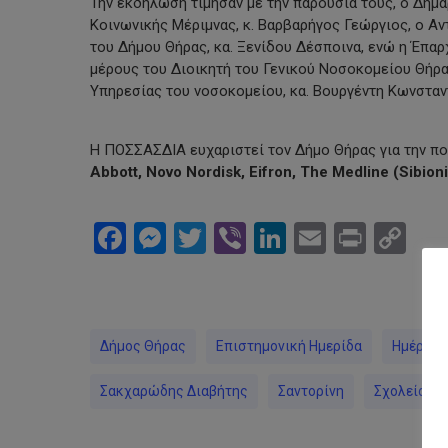
Την εκδήλωση τίμησαν με την παρουσία τους, ο Δήμ
Κοινωνικής Μέριμνας, κ. Βαρβαρήγος Γεώργιος, ο Αν
του Δήμου Θήρας, κα. Ξενίδου Δέσποινα, ενώ η Έπαρ
μέρους του Διοικητή του Γενικού Νοσοκομείου Θήρα
Υπηρεσίας του νοσοκομείου, κα. Βουργέντη Κωνσταντ
Η ΠΟΣΣΑΣΔΙΑ ευχαριστεί τον Δήμο Θήρας για την πο
Abbott, Novo Nordisk, Eifron, The Medline (Sibioni
Facebook
Messenger
Twitter
Viber
LinkedIn
Email
Print
Co
Li
Δήμος Θήρας
Επιστημονική Ημερίδα
Ημέρες 
Σακχαρώδης Διαβήτης
Σαντορίνη
Σχολεία