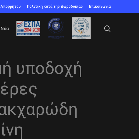
ή Απορρήτου
Πολιτική κατά της Δωροδοκίας
Επικοινωνία
search
Νέα
μή υποδοχή
μέρες
Σακχαρώδη
ίνη