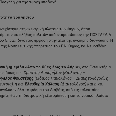
 Πασχάλη για την άψογη υποδοχή.
νότητα του νησιού
υνεχίστηκε στην κεντρική πλατεία των Φηρών, όπου
ίματος σε πλήθος πολιτών από εκπροσώπους της ΠΟΣΣΑΣΔΙΑ
υ Θήρας, δίνοντας έμφαση στην αξία της έγκαιρης διάγνωσης. Η
 της Νοσηλευτικής Υπηρεσίας του Γ.Ν. Θήρας, κα. Νευραδάκη
νική ημερίδα
«Από το Χθες έως το Αύριο»
, στο Εντευκτήριο
Χρήστος Δαραμήλας
(Βιολόγος –
ες, όπως ο κ.
γγελος Φουστέρης
(Ειδικός Παθολόγος – Διαβητολόγος), η
ύτρια), η κα.
Ελευθερία Χάλαρη
(Διαιτολόγος) και η κα.
ανέλυσαν όλο το φάσμα του Διαβήτη, από τις τελευταίες
τήριξη έως τη διατροφική εξατομίκευση και το νομικό πλαίσιο