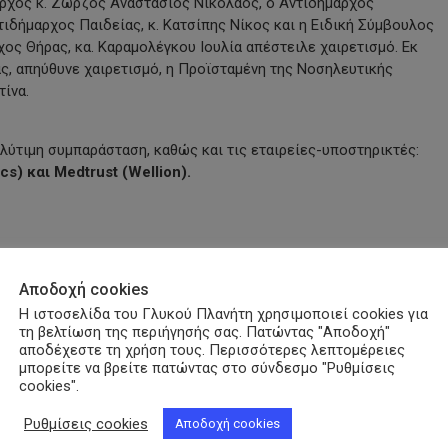
αρχος κ. Ζώρζος Αναστάσιος Νικόλαος, ο Αντιδήμαρχος
τιδήμαρχος Παιδείας, κ. Κατσίπης Νίκος και η Ειδική Σύμβουλος
χος Θήρας, κα. Καραμολέγκου Ιουλία απέστειλε χαιρετισμό. Εκ
ς, απηύθυνε χαιρετισμό, η Προϊσταμένη της Νοσηλευτικής
ίνα.
λύτιμη συμπαράσταση, καθώς και τις εταιρείες-υποστηρικτές:
cs) και Medtrust (Wellion).
py
nk
Αποδοχή cookies
Η ιστοσελίδα του Γλυκού Πλανήτη χρησιμοποιεί cookies για
τη βελτίωση της περιήγησής σας. Πατώντας "Αποδοχή"
Ευαισθητοποίησης
Μετρήσεις Γλυκόζης
ΠΟΣΣΑΣΔΙΑ
αποδέχεστε τη χρήση τους. Περισσότερες λεπτομέρειες
μπορείτε να βρείτε πατώντας στο σύνδεσμο "Ρυθμίσεις
cookies".
Ρυθμίσεις cookies
Αποδοχή cookies