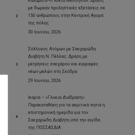
Καλαμάτα-«Γλυκιά Μεσσηνία»: Δράση
με δωρεάν προληπτικές εξετάσεις σε
150 ανθρώπους στην Κεντρική Αγορά
της πόλης
30 Ιουνίου, 2026
Σύλλογος Ατόμων με Σακχαρώδη
Διαβήτη Ν. Πέλλας: Δράση με
μετρήσεις σακχάρου και εγγραφές
νέων μελών στη Σκύδρα
29 Ιουνίου, 2026
Ικαρία – «Γλυκιά Διάδραση»:
Παρακαταθήκη για τα ακριτικά νησιά η
επιστημονική ημερίδα για τον
Σακχαρώδη Διαβήτη υπό την αιγίδα
της ΠΟΣΣΑΣΔΙΑ