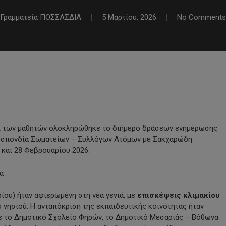
Γραμματεία ΠΟΣΣΑΣΔΙΑ
5 Μαρτίου, 2026
No Comments
και των μαθητών ολοκληρώθηκε το διήμερο δράσεων ενημέρωσης
οσπονδία Σωματείων – Συλλόγων Ατόμων με Σακχαρώδη
7 και 28 Φεβρουαρίου 2026.
α
ου) ήταν αφιερωμένη στη νέα γενιά, με
επισκέψεις κλιμακίου
 νησιού. Η ανταπόκριση της εκπαιδευτικής κοινότητας ήταν
κε το Δημοτικό Σχολείο Φηρών, το Δημοτικό Μεσαριάς – Βόθωνα