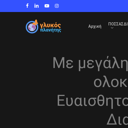
Skip
facebook
linkedin
youtube
instagram
to
main
content
ΠΟΣΣΑΣΔΙ
Αρχική
Με μεγάλη
ολοκ
Ευαισθητ
Δι