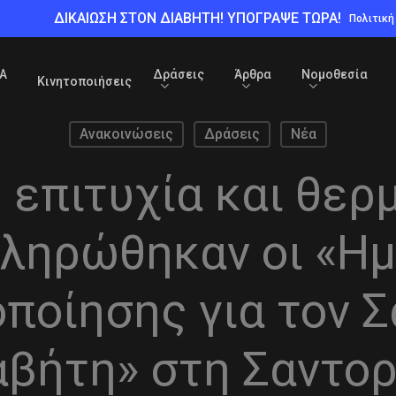
ΔΙΚΑΙΩΣΗ ΣΤΟΝ ΔΙΑΒΗΤΗ! ΥΠΟΓΡΑΨΕ ΤΩΡΑ!
Πολιτικ
Α
Δράσεις
Άρθρα
Νομοθεσία
Κινητοποιήσεις
Ανακοινώσεις
Δράσεις
Νέα
 επιτυχία και θερ
ληρώθηκαν οι «Η
οποίησης για τον 
αβήτη» στη Σαντορ