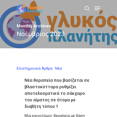
Skip
Menu
to
search
main
content
Monthly Archives
Νοέμβριος 2023
Επιστημονικά Άρθρα
Νέα
Νέα θεραπεία που βασίζεται σε
βλαστοκύτταρα ρυθμίζει
αποτελεσματικά το σάκχαρο
του αίματος σε άτομα με
διαβήτη τύπου 1
Μια καινοτόμος θεραπεία με βάση