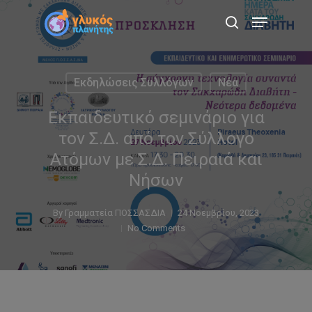
Skip
Menu
to
search
main
content
Εκδηλώσεις Συλλόγων
Νέα
Εκπαιδευτικό σεμινάριο για
τον Σ.Δ. από τον Σύλλογο
Ατόμων με Σ.Δ. Πειραιά και
Νήσων
By
Γραμματεία ΠΟΣΣΑΣΔΙΑ
24 Νοεμβρίου, 2023
No Comments