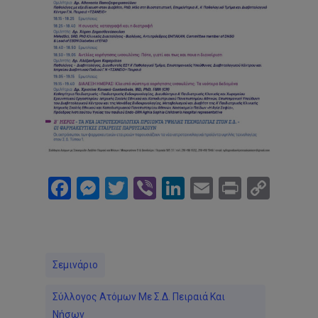
Facebook
Messenger
Twitter
Viber
LinkedIn
Email
Print
Cop
Link
Σεμινάριο
Σύλλογος Ατόμων Με Σ.Δ. Πειραιά Και
Νήσων