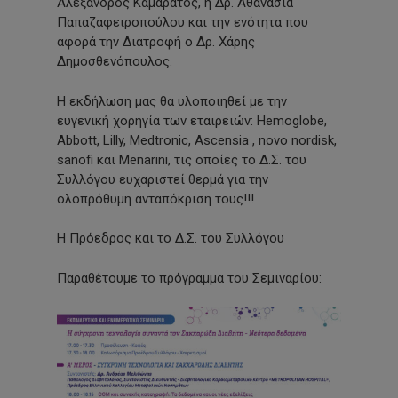
Αλέξανδρος Καμαράτος, η Δρ. Αθανασία
Παπαζαφειροπούλου και την ενότητα που
αφορά την Διατροφή ο Δρ. Χάρης
Δημοσθενόπουλος.
Η εκδήλωση μας θα υλοποιηθεί με την
ευγενική χορηγία των εταιρειών: Hemoglobe,
Abbott, Lilly, Medtronic, Ascensia , novo nordisk,
sanofi και Menarini, τις οποίες το Δ.Σ. του
Συλλόγου ευχαριστεί θερμά για την
ολοπρόθυμη ανταπόκριση τους!!!
Η Πρόεδρος και το Δ.Σ. του Συλλόγου
Παραθέτουμε το πρόγραμμα του Σεμιναρίου: