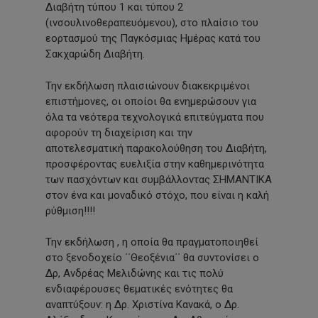
Διαβήτη τύπου 1 και τύπου 2
(ινσουλινοθεραπευόμενου), στο πλαίσιο του
εορτασμού της Παγκόσμιας Ημέρας κατά του
Σακχαρώδη Διαβήτη.
Την εκδήλωση πλαισιώνουν διακεκριμένοι
επιστήμονες, οι οποίοι θα ενημερώσουν για
όλα τα νεότερα τεχνολογικά επιτεύγματα που
αφορούν τη διαχείριση και την
αποτελεσματική παρακολούθηση του Διαβήτη,
προσφέροντας
ευελιξία στην καθημερινότητα
των πασχόντων και συμβάλλοντας ΣΗΜΑΝΤΙΚΑ
στον ένα και μοναδικό στόχο, που είναι η καλή
ρύθμιση!!!!
Την εκδήλωση , η οποία θα πραγματοποιηθεί
στο ξενοδοχείο ΄΄Θεοξένια΄΄ θα συντονίσει ο
Δρ, Ανδρέας Μελιδώνης και τις πολύ
ενδιαφέρουσες θεματικές ενότητες θα
αναπτύξουν: η Δρ. Χριστίνα Κανακά, ο Δρ.