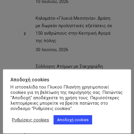
10 Ιουλίου, 2026
Καλαμάτα-«Γλυκιά Μεσσηνία»: Δράση
με δωρεάν προληπτικές εξετάσεις σε
150 ανθρώπους στην Κεντρική Αγορά
της πόλης
30 Ιουνίου, 2026
Σύλλογος Ατόμων με Σακχαρώδη
Διαβήτη Ν. Πέλλας: Δράση με
Αποδοχή cookies
μετρήσεις σακχάρου και εγγραφές
Η ιστοσελίδα του Γλυκού Πλανήτη χρησιμοποιεί
νέων μελών στη Σκύδρα
cookies για τη βελτίωση της περιήγησής σας. Πατώντας
29 Ιουνίου, 2026
"Αποδοχή" αποδέχεστε τη χρήση τους. Περισσότερες
λεπτομέρειες μπορείτε να βρείτε πατώντας στο
σύνδεσμο "Ρυθμίσεις cookies".
Ικαρία – «Γλυκιά Διάδραση»:
Ρυθμίσεις cookies
Αποδοχή cookies
Παρακαταθήκη για τα ακριτικά νησιά η
επιστημονική ημερίδα για τον