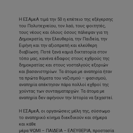
Η ΕΣΑμεΑ τιμά την 50 η επέτειο της εξέγερσης
του Πολυτεχνείου, τον λαό, τους φοιτητές,
τους νέους και όλους όσους πάλεψαν για τη
Δημοκρατία, την Ελευθερία, την Παιδεία, την
Ειρήνη και την αξιοπρεπή και ελεύθερη
διαβίωση. Ποτέ ξανά καμιά δικτατορία στον
τόπο μας, κανένα έδαφος στους εχθρούς της
δημοκρατίας και στους νοσταλγούς εξοριών
και βασανιστηρίων. Τα άτομα με αναπηρία ήταν
τα πρώτα θύματα του ναζισμού – φασισμού,
αναπηρία απέκτησαν πάρα πολλοί εχθροί της
χούντας των συνταγματαρχών. Τα άτομα με
αναπηρία δεν αφήνουν την Ιστορία να ξεχαστεί.
Η ΕΣΑμεΑ, οι οργανώσεις μέλη της, σύσσωμο
το αναπηρικό κίνημα διεκδικούν και σήμερα
και κάθε
μέρα ΨΩΜΙ – ΠΑΙΔΕΙΑ – ΕΛΕΥΘΕΡΙΑ, προστασία