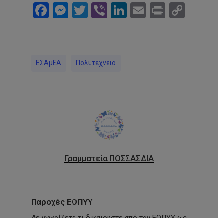
Facebook
Messenger
Twitter
Viber
LinkedIn
Email
Print
Cop
Link
ΕΣΑμΕΑ
Πολυτεχνειο
Γραμματεία ΠΟΣΣΑΣΔΙΑ
Παροχές ΕΟΠΥΥ
Δε γνωρίζετε τι δικαιούστε από τον ΕΟΠΥΥ ως