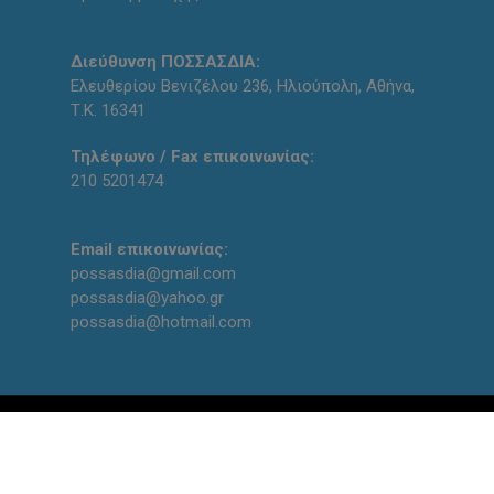
Διεύθυνση ΠΟΣΣΑΣΔΙΑ:
Ελευθερίου Βενιζέλου 236, Ηλιούπολη, Αθήνα,
Τ.Κ. 16341
Τηλέφωνο / Fax επικοινωνίας:
210 5201474
Email επικοινωνίας:
possasdia@gmail.com
possasdia@yahoo.gr
possasdia@hotmail.com
Designed and created with
by
qodin team
facebook
youtube
instagram