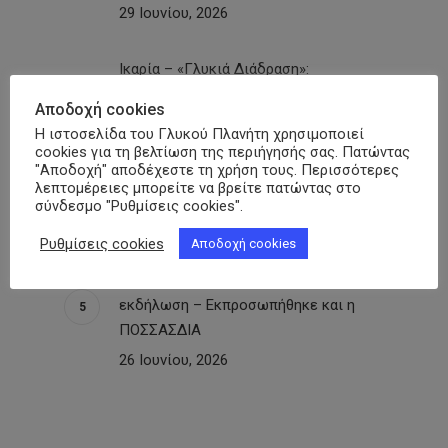
29 Ιουνίου, 2026
Ικαρία – «Γλυκιά Διάδραση»:
Παρακαταθήκη για τα ακριτικά νησιά η
Αποδοχή cookies
επιστημονική ημερίδα για τον
Η ιστοσελίδα του Γλυκού Πλανήτη χρησιμοποιεί
Σακχαρώδη Διαβήτη υπό την αιγίδα
cookies για τη βελτίωση της περιήγησής σας. Πατώντας
της ΠΟΣΣΑΣΔΙΑ
"Αποδοχή" αποδέχεστε τη χρήση τους. Περισσότερες
λεπτομέρειες μπορείτε να βρείτε πατώντας στο
29 Ιουνίου, 2026
σύνδεσμο "Ρυθμίσεις cookies".
Ρυθμίσεις cookies
Αποδοχή cookies
150 χρόνια Lilly και 32 χρόνια
Φαρμασέρβ-Λίλλυ: Eπετειακή
εκδήλωση – Εκπροσωπήθηκε και η
ΠΟΣΣΑΣΔΙΑ
26 Ιουνίου, 2026