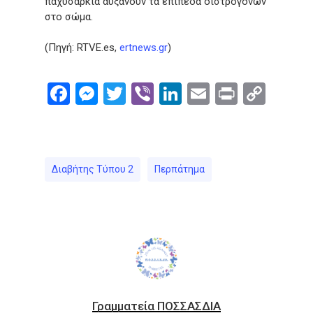
παχυσαρκία αυξάνουν τα επίπεδα οιστρογόνων
στο σώμα.
(Πηγή: RTVE.es,
ertnews.gr
)
Facebook
Messenger
Twitter
Viber
LinkedIn
Email
Print
Cop
Link
Διαβήτης Τύπου 2
Περπάτημα
Γραμματεία ΠΟΣΣΑΣΔΙΑ