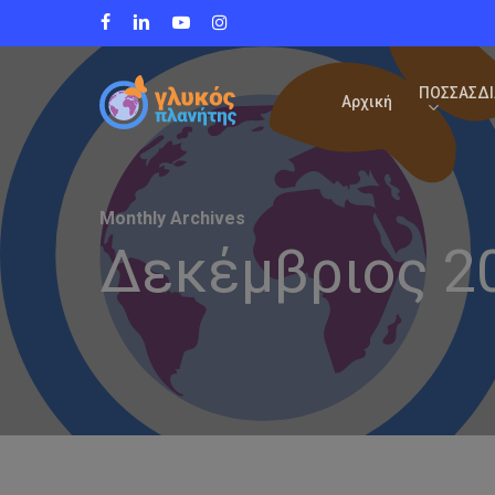
Skip
facebook
linkedin
youtube
instagram
to
main
content
ΠΟΣΣΑΣΔΙ
Αρχική
Monthly Archives
Δεκέμβριος 2