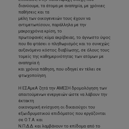
διανύουμε, τα άτομα με αναπηρία, με χρόνιες
παθήσεις και τα
μέλη των οικογενειών τους έχουν να
αντιμετωπίσουν, παράλληλα με την
μακροχρόνια κρίση, το
πρωτοφανές κύμα ακρίβειας, το άγνωστο ύψος
που θα φτάσει ο πληθωρισμός και το συνεχώς
αυξανόμενο κόστος διαβίωσης, σε όλους τους
τομείς της καθημερινότητας των ατόμων με
αναπηρία ή
και χρόνια πάθηση, που οδηγεί εν τέλει σε
φτωχοποίηση.
Η ΕΣΑμεΑ ζητά την ΑΜΕΣΗ δρομολόγηση των
απαιτούμενων ενεργειών ώστε να λάβουν την
έκτακτη
οικονομική ενίσχυση οι δικαιούχοι του
εξωιδρυματικού επιδόματος που εργάζονται
σε Ο.Τ.Α. και
Ν.Π.Δ.Δ. και λαμβάνουν το επίδομα από το