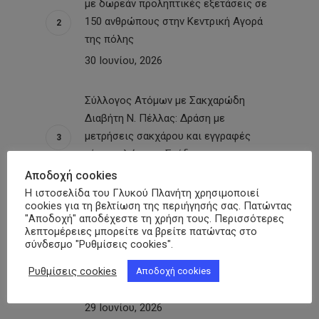
με δωρεάν προληπτικές εξετάσεις σε
150 ανθρώπους στην Κεντρική Αγορά
της πόλης
30 Ιουνίου, 2026
Σύλλογος Ατόμων με Σακχαρώδη
Διαβήτη Ν. Πέλλας: Δράση με
μετρήσεις σακχάρου και εγγραφές
νέων μελών στη Σκύδρα
Αποδοχή cookies
29 Ιουνίου, 2026
Η ιστοσελίδα του Γλυκού Πλανήτη χρησιμοποιεί
cookies για τη βελτίωση της περιήγησής σας. Πατώντας
Ικαρία – «Γλυκιά Διάδραση»:
"Αποδοχή" αποδέχεστε τη χρήση τους. Περισσότερες
λεπτομέρειες μπορείτε να βρείτε πατώντας στο
Παρακαταθήκη για τα ακριτικά νησιά η
σύνδεσμο "Ρυθμίσεις cookies".
επιστημονική ημερίδα για τον
Σακχαρώδη Διαβήτη υπό την αιγίδα
Ρυθμίσεις cookies
Αποδοχή cookies
της ΠΟΣΣΑΣΔΙΑ
29 Ιουνίου, 2026