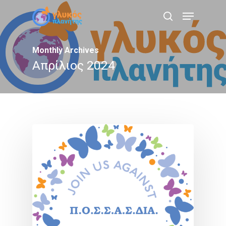
Skip
Menu
to
search
main
content
Monthly Archives
Απρίλιος 2024