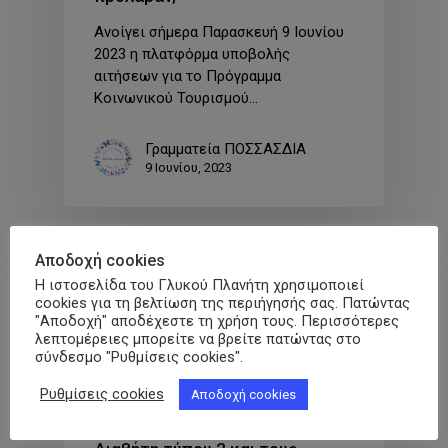
Ανοίγει σήμερα Παρασκευή 9 Ιουνίου
2023 η πλατφόρμα υποβολής
αιτήσεων για το Πρόγραμμα
Κοινωνικού Τουρισμού…
Γραμματεία ΠΟΣΣΑΣΔΙΑ
9 Ιουνίου, 2023
Αποδοχή cookies
Pinned
Εκπαίδευση
Η ιστοσελίδα του Γλυκού Πλανήτη χρησιμοποιεί
cookies για τη βελτίωση της περιήγησής σας. Πατώντας
Εκπαιδευτικά Μαθήματα
Νέα
"Αποδοχή" αποδέχεστε τη χρήση τους. Περισσότερες
λεπτομέρειες μπορείτε να βρείτε πατώντας στο
Με επιτυχία πραγματοποιήθηκε
σύνδεσμο "Ρυθμίσεις cookies".
το διήμερο εκπαιδευτικό
Ρυθμίσεις cookies
Αποδοχή cookies
σεμινάριο της ΠΟΣΣΑΣΔΙΑ για
τους πάσχοντες από Σακχαρώδη