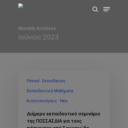
Skip
Menu
to
search
main
content
Monthly Archives
Ιούνιος 2023
Pinned
Εκπαίδευση
Εκπαιδευτικά Μαθήματα
Κινητοποιήσεις
Νέα
Διήμερο εκπαιδευτικό σεμινάριο
της ΠΟΣΣΑΣΔΙΑ για τους