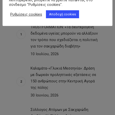
λεπτομέρειες μπορείτε να βρείτε πατώντας στο
Ενημέρωση – Νέα
σύνδεσμο "Ρυθμίσεις cookies".
Συμμετοχή της ΠΟΣΣΑΣΔΙΑ στο
Ρυθμίσεις cookies
Αποδοχή cookies
Digital4Pharma 2026 –
TRUSTFORMATION: «Τα δευτερογενή
δεδομένα υγείας μπορούν να αλλάξουν
τον τρόπο που σχεδιάζεται η πολιτική
για τον σακχαρώδη διαβήτη»
10 Ιουλίου, 2026
Καλαμάτα-«Γλυκιά Μεσσηνία»: Δράση
με δωρεάν προληπτικές εξετάσεις σε
150 ανθρώπους στην Κεντρική Αγορά
της πόλης
30 Ιουνίου, 2026
Σύλλογος Ατόμων με Σακχαρώδη