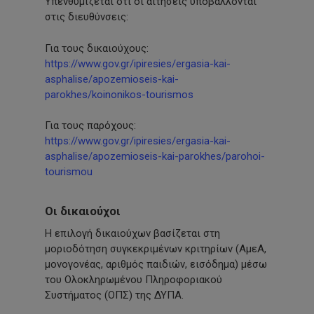
Υπενθυμίζεται ότι οι αιτήσεις υποβάλλονται
στις διευθύνσεις:
Για τους δικαιούχους:
https://www.gov.gr/ipiresies/ergasia-kai-
asphalise/apozemioseis-kai-
parokhes/koinonikos-tourismos
Για τους παρόχους:
https://www.gov.gr/ipiresies/ergasia-kai-
asphalise/apozemioseis-kai-parokhes/parohoi-
tourismou
Οι δικαιούχοι
Η επιλογή δικαιούχων βασίζεται στη
μοριοδότηση συγκεκριμένων κριτηρίων (ΑμεΑ,
μονογονέας, αριθμός παιδιών, εισόδημα) μέσω
του Ολοκληρωμένου Πληροφοριακού
Συστήματος (ΟΠΣ) της ΔΥΠΑ.