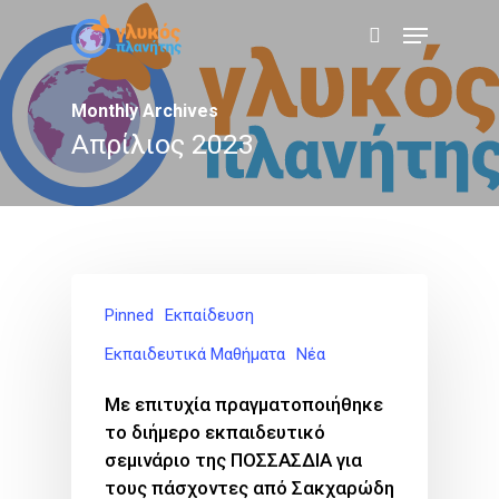
Skip
Menu
to
search
main
content
Monthly Archives
Απρίλιος 2023
Pinned
Εκπαίδευση
Εκπαιδευτικά Μαθήματα
Νέα
Με επιτυχία πραγματοποιήθηκε
το διήμερο εκπαιδευτικό
σεμινάριο της ΠΟΣΣΑΣΔΙΑ για
τους πάσχοντες από Σακχαρώδη