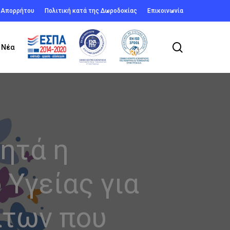
ή Απορρήτου
Πολιτική κατά της Δωροδοκίας
Επικοινωνία
search
Νέα
ητά η
Υγείας για
άτων που