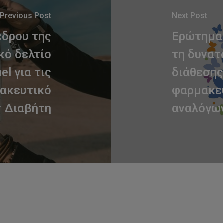
Previous Post
Next Post
έδρου της
Ερώτημα
κό δελτίο
τη δυνατ
el για τις
διάθεσης
μακευτικό
φαρμακε
ν Διαβήτη
αναλόγων