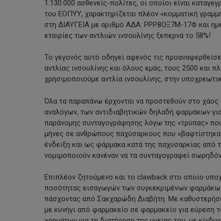
1.130.000 ασθενείς-πολίτες, οι οποίοι είναι καταγε
του ΕΟΠΥΥ, χαρακτηρίζεται πλέον «κομματική γραμμ
στη ΔΙΑΥΓΕΙΑ με αριθμό ΑΔΑ: ΡΡΡ8ΟΞ7Μ-17Φ και ημε
εταιρίες των αντλιών ινσουλίνης ξεπερνά το 58%!
Το γεγονός αυτό οδηγεί αφενός τις προαναφερθείσ
αντλίας ινσουλίνης και όλους εμάς, τους 2500 και 
χρησιμοποιούμε αντλία ινσουλίνης, στην υποχρεωτικ
Όλα τα παραπάνω έρχονται να προστεθούν στο χάος 
αναλόγων, των αντιδιαβητικών δηλαδή φαρμάκων για
παράνομης συνταγογράφησης λόγω της «τρύπας» που
μήνες σε ανθρώπους παχύσαρκους που «βαφτίστηκαν»
ένδειξη και ως φάρμακα κατά της παχυσαρκίας από 
νομιμοποιούν κανέναν να τα συνταγογραφεί σωρηδόν
Επιπλέον ζητούμενο και το clawback στο οποίο υπο
ποσότητας εισαγωγών των συγκεκριμένων φαρμάκων, 
πάσχοντας από Σακχαρώδη Διαβήτη. Με καθυστερήσε
με κυνήγι από φαρμακείο σε φαρμακείο για εύρεση 
χρημάτων για τη διατήρηση της υγείας του, με κίνδυν