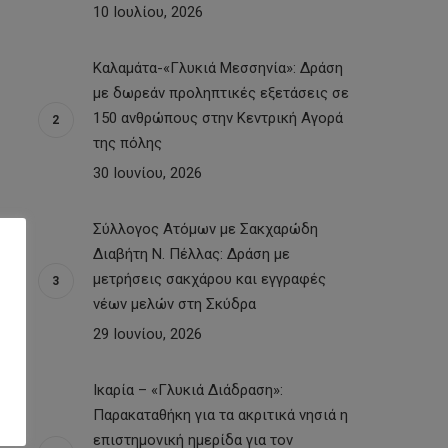
10 Ιουλίου, 2026
Καλαμάτα-«Γλυκιά Μεσσηνία»: Δράση
με δωρεάν προληπτικές εξετάσεις σε
150 ανθρώπους στην Κεντρική Αγορά
της πόλης
30 Ιουνίου, 2026
Σύλλογος Ατόμων με Σακχαρώδη
Διαβήτη Ν. Πέλλας: Δράση με
μετρήσεις σακχάρου και εγγραφές
νέων μελών στη Σκύδρα
29 Ιουνίου, 2026
Ικαρία – «Γλυκιά Διάδραση»:
Παρακαταθήκη για τα ακριτικά νησιά η
επιστημονική ημερίδα για τον