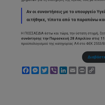
Αν οι συναντήσεις με το υπουργείο Υγε
αιτήθηκε, τίποτα από τα παραπάνω και
Η ΠΟΣΣΑΣΔΙΑ έστω και τώρα, την ύστατη στιγμή, ζη
συνάντησης την Παρασκευή 28 Απριλίου στις 11:
προϋπολογισμού της κατηγορίας Λ4 στο ΦΕΚ 2553/Β/
Διαβάστε
Facebook
Messenger
Twitter
Viber
LinkedIn
Email
Print
Co
Li