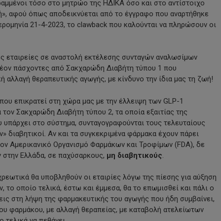
γραμμένοι τόσο στο μητρώο της ΗΔΙΚΑ όσο και στο αντίστοιχο
ή», αφού όπως αποδεικνύεται από το έγγραφο που αναρτήθηκε
ρομηνία 21-4-2023, το clawback που καλούνται να πληρώσουν οι
ες εταιρείες σε αναστολή εκτέλεσης συνταγών αναλωσίμων
πλέον πάσχοντες από Σακχαρώδη Διαβήτη τύπου 1 που
ή αλλαγή θεραπευτικής αγωγής, με κίνδυνο την ίδια μας τη ζωή!
που επικρατεί στη χώρα μας με την έλλειψη των GLP-1
 τον Σακχαρώδη Διαβήτη τύπου 2, τα οποία εξαιτίας της
 υπάρχει στο σύστημα, συνταγογραφούνται τους τελευταίους
 διαβητικοί. Αν και τα συγκεκριμένα φάρμακα έχουν πάρει
τον Αμερικανικό Οργανισμό Φαρμάκων και Τροφίμων (FDA), δε
 στην Ελλάδα, σε παχύσαρκους,
μη διαβητικούς
.
χρεωτικά θα υποβληθούν οι εταιρίες λόγω της πίεσης για αύξηση
το οποίο τελικά, έστω και έμμεσα, θα το επωμισθεί και πάλι ο
ις στη λήψη της φαρμακευτικής του αγωγής που ήδη συμβαίνει,
του φαρμάκου, με αλλαγή θεραπείας, με καταβολή ατελείωτων
ο τελικά να πεθάνει.