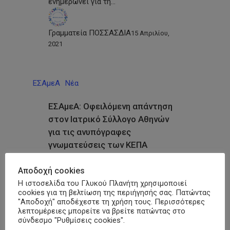
ενημερώνει για τη…
Γραμματεία ΠΟΣΣΑΣΔΙΑ
15 Απριλίου,
2021
ΕΣΑμεΑ
Νέα
ΕΣΑμεΑ: Οφειλόμενη απάντηση
στον Ιατρικό Σύλλογο Αθηνών
για τις ανυπόγραφες
γνωματεύσεις των ΚΕΠΑ
Η ΕΣΑμεΑ απαντά στην ανακοίνωση
Αποδοχή cookies
του Ιατρικού Συλλόγου Αθηνών, στην
Η ιστοσελίδα του Γλυκού Πλανήτη χρησιμοποιεί
οποία μέσω του προέδρου του…
cookies για τη βελτίωση της περιήγησής σας. Πατώντας
"Αποδοχή" αποδέχεστε τη χρήση τους. Περισσότερες
λεπτομέρειες μπορείτε να βρείτε πατώντας στο
Γραμματεία ΠΟΣΣΑΣΔΙΑ
14 Απριλίου,
σύνδεσμο "Ρυθμίσεις cookies".
2021