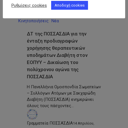
Ρυθμίσεις cookies
Αποδοχή cookies
Κινητοποιήσεις
Νέα
ΔΤ της ΠΟΣΣΑΣΔΙΑ για την
ένταξη προδιαγραφών
χορήγησης θεραπευτικών
υποδημάτων Διαβήτη στον
ΕΟΠΥΥ – Δικαίωση του
πολύχρονου αγώνα της
ΠΟΣΣΑΣΔΙΑ
Η Πανελλήνια Ομοσπονδία Σωματείων
– Συλλόγων Ατόμων με Σακχαρώδη
Διαβήτη (ΠΟΣΣΑΣΔΙΑ) ενημερώνει
όλους τους πάσχοντες…
Γραμματεία ΠΟΣΣΑΣΔΙΑ
14 Απριλίου,