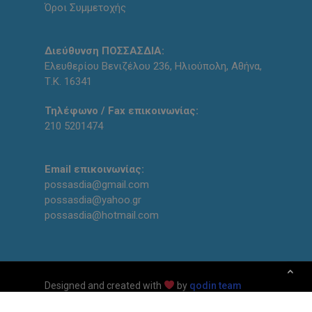
Όροι Συμμετοχής
Διεύθυνση ΠΟΣΣΑΣΔΙΑ:
Ελευθερίου Βενιζέλου 236, Ηλιούπολη, Αθήνα,
Τ.Κ. 16341
Τηλέφωνο / Fax επικοινωνίας:
210 5201474
Email επικοινωνίας:
possasdia@gmail.com
possasdia@yahoo.gr
possasdia@hotmail.com
Designed and created with
by
qodin team