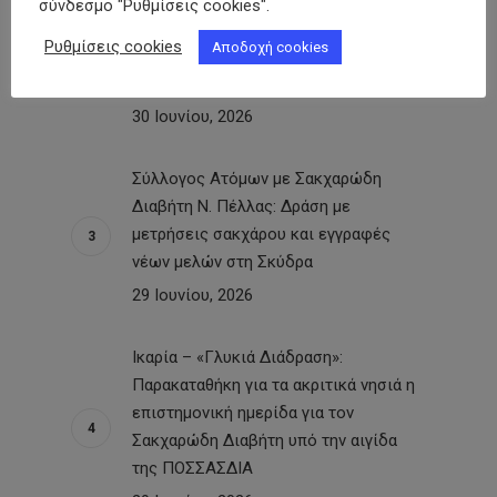
σύνδεσμο "Ρυθμίσεις cookies".
με δωρεάν προληπτικές εξετάσεις σε
Ρυθμίσεις cookies
Αποδοχή cookies
150 ανθρώπους στην Κεντρική Αγορά
της πόλης
30 Ιουνίου, 2026
Σύλλογος Ατόμων με Σακχαρώδη
Διαβήτη Ν. Πέλλας: Δράση με
μετρήσεις σακχάρου και εγγραφές
νέων μελών στη Σκύδρα
29 Ιουνίου, 2026
Ικαρία – «Γλυκιά Διάδραση»:
Παρακαταθήκη για τα ακριτικά νησιά η
επιστημονική ημερίδα για τον
Σακχαρώδη Διαβήτη υπό την αιγίδα
της ΠΟΣΣΑΣΔΙΑ