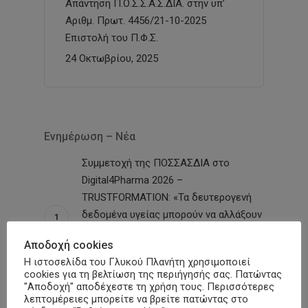
Απάντηση Π.Ο.Σ.Σ.Α.Σ.ΔΙΑ. στην υπ’
Αριθμ. Πρωτ. 4456/21-10-2025
Επιστολή του Π.Φ.Σ.
24 Οκτωβρίου, 2025
Ενημέρωση – Νέα
Συμμετοχή της ΠΟΣΣΑΣΔΙΑ στο
Digital4Pharma 2026 –
TRUSTFORMATION: «Τα δευτερογενή
δεδομένα υγείας μπορούν να αλλάξουν
τον τρόπο που σχεδιάζεται η πολιτική
Αποδοχή cookies
για τον σακχαρώδη διαβήτη»
Η ιστοσελίδα του Γλυκού Πλανήτη χρησιμοποιεί
10 Ιουλίου, 2026
cookies για τη βελτίωση της περιήγησής σας. Πατώντας
"Αποδοχή" αποδέχεστε τη χρήση τους. Περισσότερες
λεπτομέρειες μπορείτε να βρείτε πατώντας στο
Καλαμάτα-«Γλυκιά Μεσσηνία»: Δράση