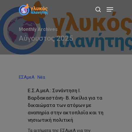
Skip
Menu
to
search
main
content
Monthly Archives
Αύγουστος 2025
ΕΣΑμεΑ
Νέα
Ε.Σ.Α.μεΑ.: Συνάντηση Ι.
Βαρδακαστάνη- Β. Κικίλια για τα
δικαιώματα των ατόμων με
αναπηρία στην ακτοπλοΐα και τη
νησιωτική πολιτική
Τα αιτήματα της ΕΣΑμεΑ για την