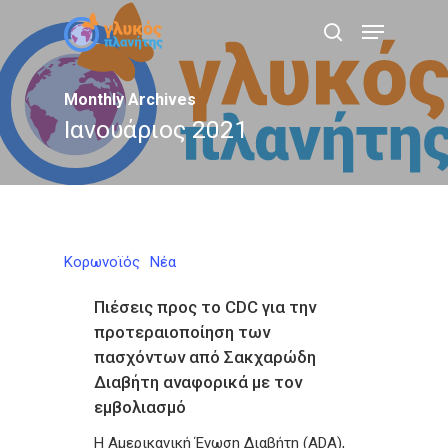
Skip
Menu
to
search
main
content
Monthly Archives
Ιανουάριος 2021
Κορωνοϊός
Νέα
Πιέσεις προς το CDC για την
προτεραιοποίηση των
πασχόντων από Σακχαρώδη
Διαβήτη αναφορικά με τον
εμβολιασμό
Η Αμερικανική Ένωση Διαβήτη (ADA),