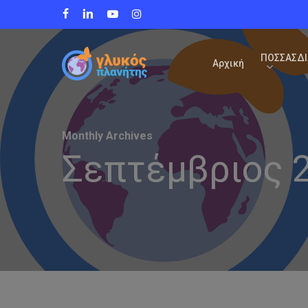
Skip
facebook
linkedin
youtube
instagram
to
main
content
ΠΟΣΣΑΣΔΙ
Αρχική
Monthly Archives
Σεπτέμβριος 