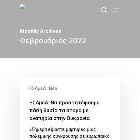
Skip
Menu
to
search
main
content
Monthly Archives
Φεβρουάριος 2022
ΕΣΑμεΑ
Νέα
ΕΣΑμεΑ: Να προστατέψουμε
πάση θυσία τα άτομα με
αναπηρία στην Ουκρανία
«Σήμερα είμαστε μάρτυρες μιας
πολεμικής σύγκρουσης σε ευρωπαϊκό