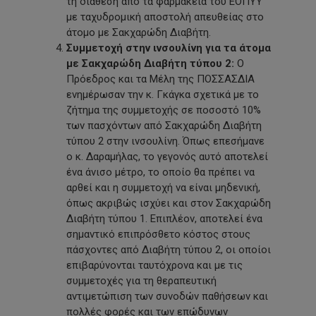
τη διάθεση από τα φαρμακεία του ΕΟΠΥΥ
με ταχυδρομική αποστολή απευθείας στο
άτομο με Σακχαρώδη Διαβήτη.
Συμμετοχή στην ινσουλίνη για τα άτομα
με Σακχαρώδη Διαβήτη τύπου 2:
Ο
Πρόεδρος και τα Μέλη της ΠΟΣΣΑΣΔΙΑ
ενημέρωσαν την κ. Γκάγκα σχετικά με το
ζήτημα της συμμετοχής σε ποσοστό 10%
των πασχόντων από Σακχαρώδη Διαβήτη
τύπου 2 στην ινσουλίνη. Όπως επεσήμανε
ο κ. Δαραμήλας, το γεγονός αυτό αποτελεί
ένα άνισο μέτρο, το οποίο θα πρέπει να
αρθεί και η συμμετοχή να είναι μηδενική,
όπως ακριβώς ισχύει και στον Σακχαρώδη
Διαβήτη τύπου 1. Επιπλέον, αποτελεί ένα
σημαντικό επιπρόσθετο κόστος στους
πάσχοντες από Διαβήτη τύπου 2, οι οποίοι
επιβαρύνονται ταυτόχρονα και με τις
συμμετοχές για τη θεραπευτική
αντιμετώπιση των συνοδών παθήσεων και
πολλές φορές και των επώδυνων