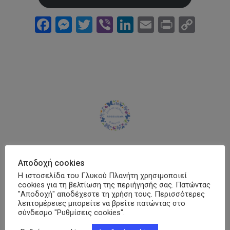
Facebook
Messenger
Twitter
Viber
LinkedIn
Email
Print
Cop
Link
Γραμματεία ΠΟΣΣΑΣΔΙΑ
Αποδοχή cookies
Η ιστοσελίδα του Γλυκού Πλανήτη χρησιμοποιεί
cookies για τη βελτίωση της περιήγησής σας. Πατώντας
"Αποδοχή" αποδέχεστε τη χρήση τους. Περισσότερες
Παροχές ΕΟΠΥΥ
λεπτομέρειες μπορείτε να βρείτε πατώντας στο
σύνδεσμο "Ρυθμίσεις cookies".
Δε γνωρίζετε τι δικαιούστε από τον ΕΟΠΥΥ ως
πάσχοντας από Σακχαρώδη Διαβήτη;