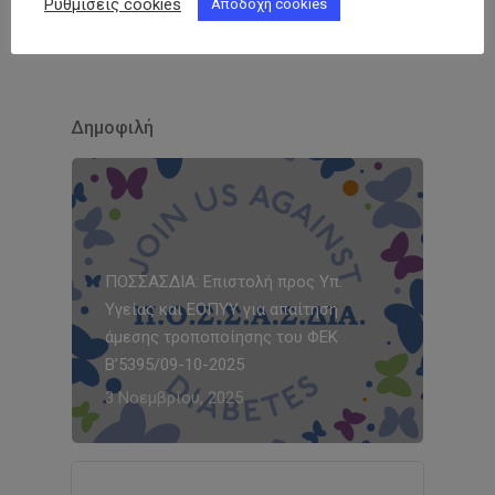
Ρυθμίσεις cookies
Αποδοχή cookies
Πατήστε εδώ και δείτε αναλυτικά
Δημοφιλή
ΠΟΣΣΑΣΔΙΑ: Επιστολή προς Υπ.
Υγείας και ΕΟΠΥΥ για απαίτηση
άμεσης τροποποίησης του ΦΕΚ
Β’5395/09-10-2025
3 Νοεμβρίου, 2025