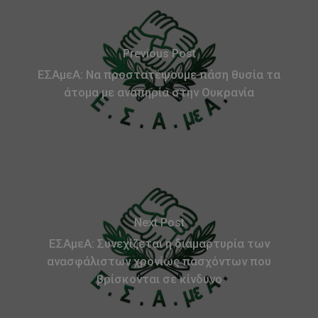
Previous Post
ΕΣΑμεΑ: Να προστατέψουμε πάση θυσία τα
άτομα με αναπηρία στην Ουκρανία
Next Post
ΕΣΑμεΑ: Συνεχίζεται η διαμαρτυρία των
ανασφάλιστων χρονίως πασχόντων που
βρίσκονται σε κίνδυνο