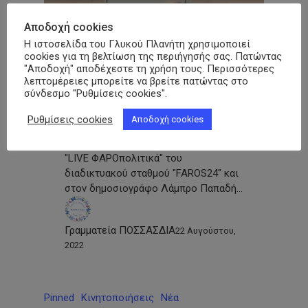
Αποδοχή cookies
Η ιστοσελίδα του Γλυκού Πλανήτη χρησιμοποιεί
Βίντεο
Νέα
cookies για τη βελτίωση της περιήγησής σας. Πατώντας
"Αποδοχή" αποδέχεστε τη χρήση τους. Περισσότερες
λεπτομέρειες μπορείτε να βρείτε πατώντας στο
Συνέντευξη του Προέδρου της
σύνδεσμο "Ρυθμίσεις cookies".
ΠΟΣΣΑΣΔΙΑ στη διαδικτυακή
εκπομπή του Faros24 web tv
Ρυθμίσεις cookies
Αποδοχή cookies
Συνέντευξη στη διαδικτυακή εκπομπή
"LIVE ΦΑΡΟπολιτικά" του
διαδικτυακού σταθμού "FAROS24" και
στον δημοσιογράφο Λάμπρο Παπαδή…
Γραμματεία ΠΟΣΣΑΣΔΙΑ
22 Αυγούστου,
2022
Pinned
Κινητοποιήσεις
Νέα