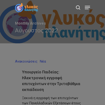
Skip
Menu
to
search
main
content
Monthly Archives
Αύγουστος 2022
Ανακοινώσεις
Νέα
Υπουργείο Παιδείας:
Ηλεκτρονική εγγραφή
επιτυχόντων στην Τριτοβάθμια
εκπαίδευση
Ξεκινά η εγγραφή των επιτυχόντων
των Πανελλαδικών Εξετάσεων έτους