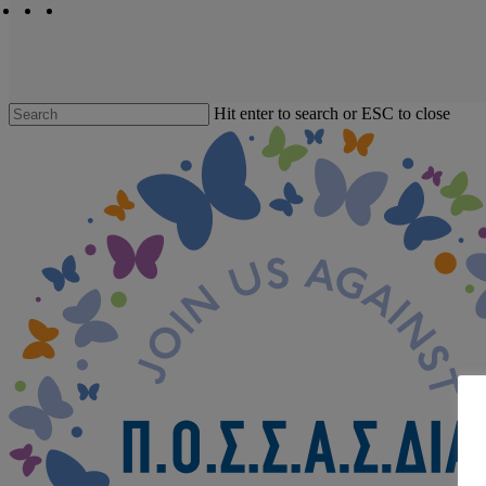
facebook
linkedin
youtube
instagram
Hit enter to search or ESC to close
Close
Search