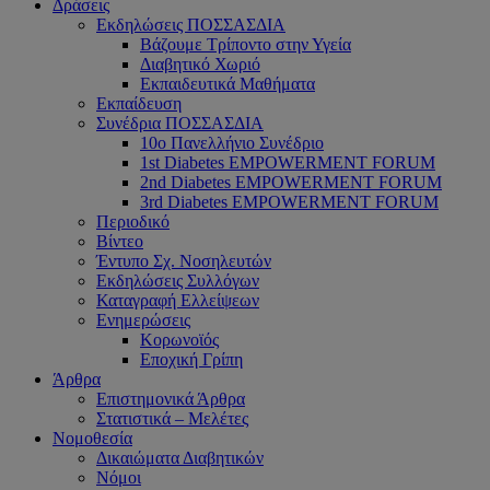
Δράσεις
Εκδηλώσεις ΠΟΣΣΑΣΔΙΑ
Βάζουμε Τρίποντο στην Υγεία
Διαβητικό Χωριό
Εκπαιδευτικά Μαθήματα
Εκπαίδευση
Συνέδρια ΠΟΣΣΑΣΔΙΑ
10ο Πανελλήνιο Συνέδριο
1st Diabetes EMPOWERMENT FORUM
2nd Diabetes EMPOWERMENT FORUM
3rd Diabetes EMPOWERMENT FORUM
Περιοδικό
Βίντεο
Έντυπο Σχ. Νοσηλευτών
Εκδηλώσεις Συλλόγων
Καταγραφή Ελλείψεων
Ενημερώσεις
Κορωνοϊός
Εποχική Γρίπη
Άρθρα
Επιστημονικά Άρθρα
Στατιστικά – Μελέτες
Νομοθεσία
Δικαιώματα Διαβητικών
Νόμοι