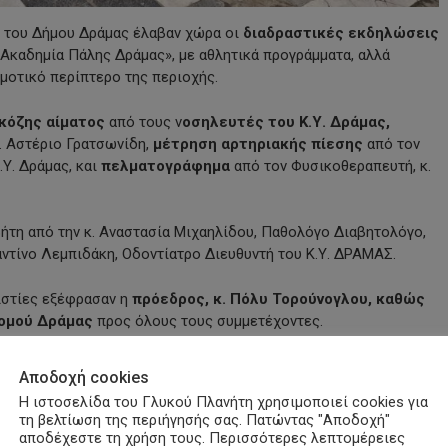
ς του Δήμου Δράμας έλαβαν χώρα οι
διαδραστικές εκδηλώσεις
«Ακαδημία Πάλης Δράμας», με αθλητικά προγράμματα, αλλά
μοτικό περίπτερο της περιοχής.
κόζης αίματος
από τους ν
οσηλευτές του Κ.Υ. Δράμας,
. Αστέριο Γρατσωνίδη,
μέτρηση αρτηριακής πίεσης
από τον
.Υ. Δράμας, και
πελματογράφημα
από τον Φυσικοθεραπευτή, κ.
ήτη από την κ. Αναστασία Μιχαηλίδου, Παθολόγο Διαβητολόγο,
ταντίνο Λεμπιδάκη, Οδοντίατρο Διευθυντή του Κ.Υ. ΔΡΑΜΑΣ.
ριστίες εξέφρασαν η
πρόεδρος, κ. Πόλυ Τορούνογλου, καθώς
Νομού Δράμας
προς όλους τους συμμετέχοντες.
Αποδοχή cookies
Η ιστοσελίδα του Γλυκού Πλανήτη χρησιμοποιεί cookies για
τη βελτίωση της περιήγησής σας. Πατώντας "Αποδοχή"
αποδέχεστε τη χρήση τους. Περισσότερες λεπτομέρειες