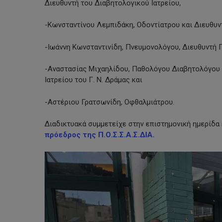
Διευθυντή του Διαβητολογικού Ιατρείου,
-Κωνσταντίνου Λεμπιδάκη, Οδοντίατρου και Διευθυντ
-Ιωάννη Κωνσταντινίδη, Πνευμονολόγου, Διευθυντή Π
-Αναστασίας Μιχαηλίδου, Παθολόγου Διαβητολόγου π.
Ιατρείου του Γ. Ν. Δράμας και
-Αστέριου Γρατσωνίδη, Οφθαλμιάτρου.
Διαδικτυακά συμμετείχε στην επιστημονική ημερίδα
πρόεδρος της Π.Ο.Σ.Σ.Α.Σ.ΔΙΑ.