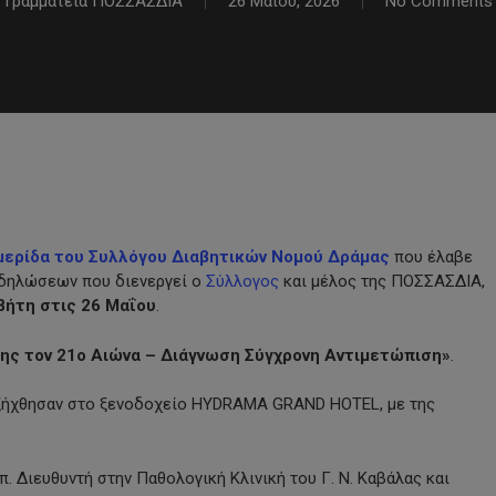
Γραμματεία ΠΟΣΣΑΣΔΙΑ
26 Μαΐου, 2026
No Comments
μερίδα του Συλλόγου Διαβητικών Νομού Δράμας
που έλαβε
εκδηλώσεων που διενεργεί ο
Σύλλογος
και μέλος της ΠΟΣΣΑΣΔΙΑ,
βήτη στις 26 Μαΐου
.
ης τον 21ο Αιώνα – Διάγνωση Σύγχρονη Αντιμετώπιση»
.
ιεξήχθησαν στο ξενοδοχείο HYDRAMA GRAND HOTEL, με της
 Διευθυντή στην Παθολογική Κλινική του Γ. Ν. Καβάλας και