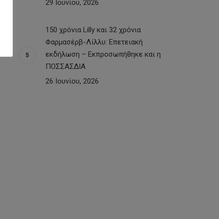
29 Ιουνίου, 2026
150 χρόνια Lilly και 32 χρόνια
Φαρμασέρβ-Λίλλυ: Eπετειακή
εκδήλωση – Εκπροσωπήθηκε και η
ΠΟΣΣΑΣΔΙΑ
26 Ιουνίου, 2026