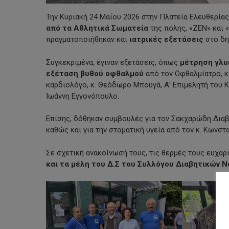
Την Κυριακή 24 Μαΐου 2026 στην Πλατεία Ελευθερία
από τα Αθλητικά Σωματεία
της πόλης, «ΖΕΝ» και 
πραγματοποιήθηκαν και
ιατρικές εξετάσεις
στο δη
Συγκεκριμένα, έγιναν εξετάσεις, όπως
μέτρηση γλυ
εξέταση βυθού οφθαλμού
από τον Οφθαλμίατρο, κ
καρδιολόγο, κ. Θεόδωρο Μπουγά, Α’ Επιμελητή του Κ
Ιωάννη Εγγονόπουλο.
Επίσης, δόθηκαν συμβουλές για τον Σακχαρώδη Διαβ
καθώς και για την στοματική υγεία από τον κ. Κωνσ
Σε σχετική ανακοίνωσή τους, τις θερμές τους ευχα
και τα μέλη του Δ.Σ του Συλλόγου Διαβητικών 