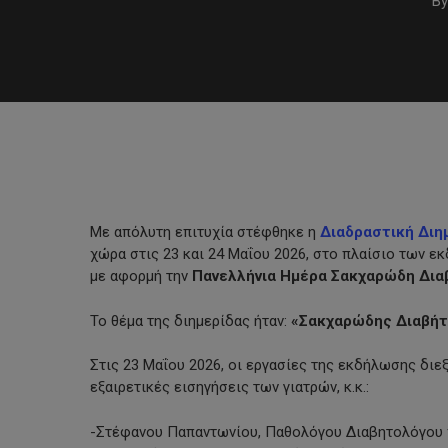
By
Με απόλυτη επιτυχία στέφθηκε η
Διαδραστική Διη
χώρα στις 23 και 24 Μαΐου 2026, στο πλαίσιο των 
με αφορμή την
Πανελλήνια Ημέρα Σακχαρώδη Δια
Το θέμα της διημερίδας ήταν:
«Σακχαρώδης Διαβήτ
Στις 23 Μαΐου 2026, οι εργασίες της εκδήλωσης δ
εξαιρετικές εισηγήσεις των γιατρών, κ.κ.:
Hit enter to search or ESC to close
-Στέφανου Παπαντωνίου, Παθολόγου Διαβητολόγου π.