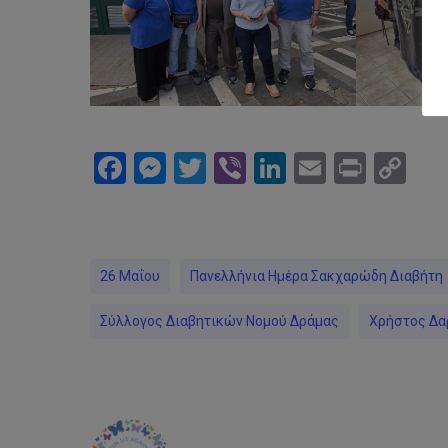
Facebook
Messenger
Twitter
Viber
LinkedIn
Email
Print
Co
Li
26 Μαΐου
Πανελλήνια Ημέρα Σακχαρώδη Διαβήτη
Σύλλογος Διαβητικών Νομού Δράμας
Χρήστος Δα