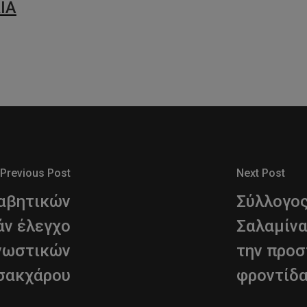
ΙΑ
Previous Post
Next Post
ιαβητικών
Σύλλογος
άν έλεγχο
Σαλαμίνα
γνωστικών
την προσ
 σακχάρου
φροντίδα