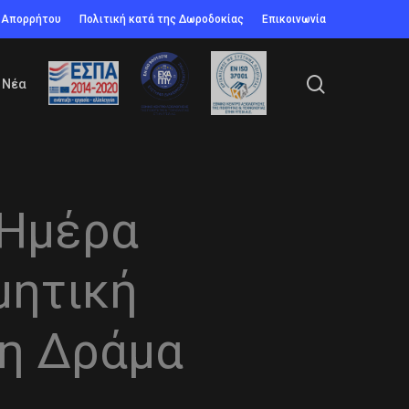
ή Απορρήτου
Πολιτική κατά της Δωροδοκίας
Επικοινωνία
search
Νέα
 Ημέρα
μητική
τη Δράμα