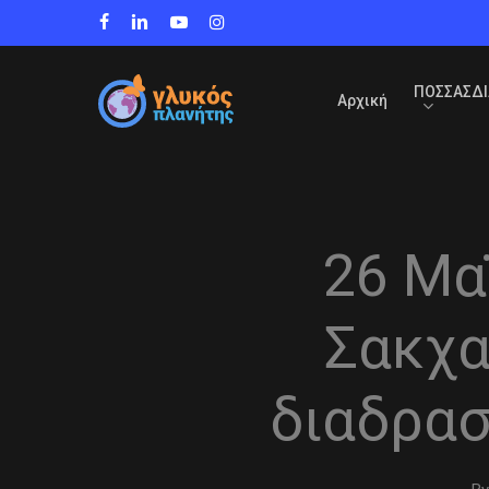
Skip
facebook
linkedin
youtube
instagram
to
main
content
ΠΟΣΣΑΣΔΙ
Αρχική
26 Μα
Σακχα
διαδρασ