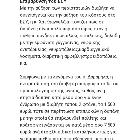
Επιβάρυνση του ΕΣΥ
Με την αύξηση των περιστατικών διαβήτη να
συνεπάγεται και την αύξηση του κόστους στο
ΕΣΥ, η κ. Χατζηαγγελάκη τονίζει πως οι
δαπάνες είναι πολύ περισσότερες όταν η
πάθηση συνδέεται με άλλες επιπλοκές, δηλαδή
με την εμφάνιση γάγγραινας, νεφρικής
ανεπάρκειας, νευροπάθειας,καρδιαγγειακά
νοσήματα, διαβητική αμφιβληστροειδοπάθεια,
κ.α.
Σύμφωνα με τα λεγόμενα του κ. Δαραμήλα, η
αντιμετώπιση του διαβήτη απορροφά το ¼ του
προϋπολογισμού της υγείας, καθώς αν η
ετήσια δαπάνη κατά μέσο όρο για έναν
άνθρωπο με διαβήτη τύπου 2 φτάνει τα 1.500
ευρώ, τότε σε περίπτωση επιπλοκών η δαπάνη
με την οποία θα επιβαρυνθεί πολίτης και
κράτος εκτινάσσεται σε κατά μέσο όρο 7.500
ευρώ ανά έτος.Οι ειδικοί καταλήγουν πως για
να αποφευχθεί αυτή η επιβάρυνση, πρέπει η