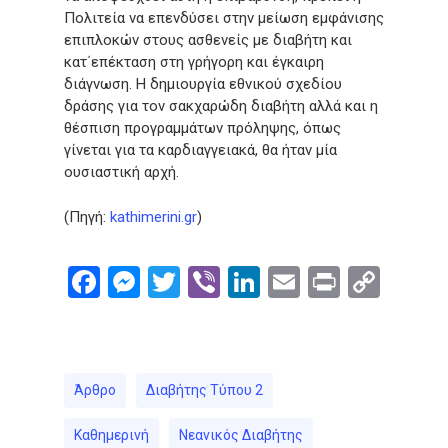
Πολιτεία να επενδύσει στην μείωση εμφάνισης
επιπλοκών στους ασθενείς με διαβήτη και
κατ΄επέκταση στη γρήγορη και έγκαιρη
διάγνωση. Η δημιουργία εθνικού σχεδίου
δράσης για τον σακχαρώδη διαβήτη αλλά και η
θέσπιση προγραμμάτων πρόληψης, όπως
γίνεται για τα καρδιαγγειακά, θα ήταν μία
ουσιαστική αρχή.
(Πηγή:
kathimerini.gr
)
Facebook
Messenger
Twitter
Viber
LinkedIn
Email
Print
Cop
Link
Άρθρο
Διαβήτης Τύπου 2
Καθημερινή
Νεανικός Διαβήτης