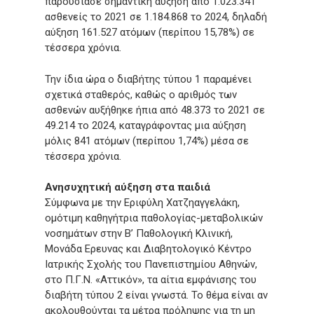
παρουσίασε σημαντική αύξηση από 1.023.341
ασθενείς το 2021 σε 1.184.868 το 2024, δηλαδή
αύξηση 161.527 ατόμων (περίπου 15,78%) σε
τέσσερα χρόνια.
Την ίδια ώρα ο διαβήτης τύπου 1 παραμένει
σχετικά σταθερός, καθώς ο αριθμός των
ασθενών αυξήθηκε ήπια από 48.373 το 2021 σε
49.214 το 2024, καταγράφοντας μια αύξηση
μόλις 841 ατόμων (περίπου 1,74%) μέσα σε
τέσσερα χρόνια.
Ανησυχητική αύξηση στα παιδιά
Σύμφωνα με την Εριφύλη Χατζηαγγελάκη,
ομότιμη καθηγήτρια παθολογίας-μεταβολικών
νοσημάτων στην Β’ Παθολογική Κλινική,
Μονάδα Ερευνας και Διαβητολογικό Κέντρο
Ιατρικής Σχολής του Πανεπιστημίου Αθηνών,
στο Π.Γ.Ν. «Αττικόν», τα αίτια εμφάνισης του
διαβήτη τύπου 2 είναι γνωστά. Το θέμα είναι αν
ακολουθούνται τα μέτρα πρόληψης για τη μη