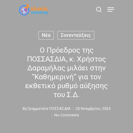
Skip
Menu
to
search
main
content
Νέα
Συνεντεύξεις
Ο Πρόεδρος της
ΠΟΣΣΑΣΔΙΑ, κ. Χρήστος
Δαραμήλας μιλάει στην
“Καθημερινή” για τον
εκθετικό ρυθμό αύξησης
του Σ.Δ.
By
Γραμματεία ΠΟΣΣΑΣΔΙΑ
26 Νοεμβρίου, 2024
No Comments