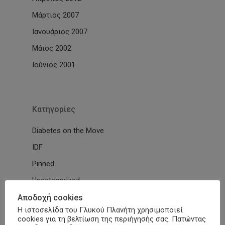
Μάρτιος 2007
Ιανουάριος 2007
Μάιος 2002
Ιούνιος 2001
Kατηγορίες
Diabetes on the Move
IDF
Pinned
Uncategorized
Ανακοινώσεις
Αποδοχή cookies
Η ιστοσελίδα του Γλυκού Πλανήτη χρησιμοποιεί
Βίντεο
cookies για τη βελτίωση της περιήγησής σας. Πατώντας