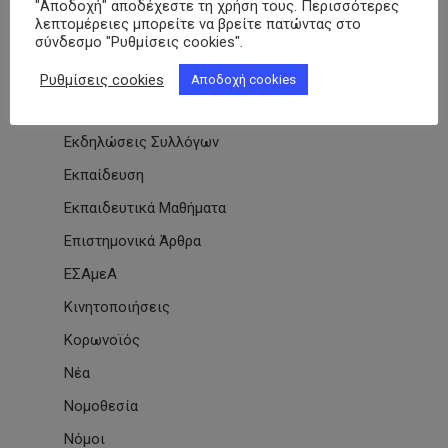
"Αποδοχή" αποδέχεστε τη χρήση τους. Περισσότερες
Διαβητικό Χωριό
λεπτομέρειες μπορείτε να βρείτε πατώντας στο
σύνδεσμο "Ρυθμίσεις cookies".
Δράσεις
Εγκύκλιοι
Ρυθμίσεις cookies
Αποδοχή cookies
Εθνικές & Διεθνείς Συμβάσεις
Εκδηλώσεις Συλλόγων
Εκπαίδευση
Εκπαιδευτικά Μαθήματα
Επιστημονικά Άρθρα
ΕΣΑμεΑ
Κινητοποιήσεις
Κορωνοϊός
Νέα
Νομοθεσία
Νόμοι