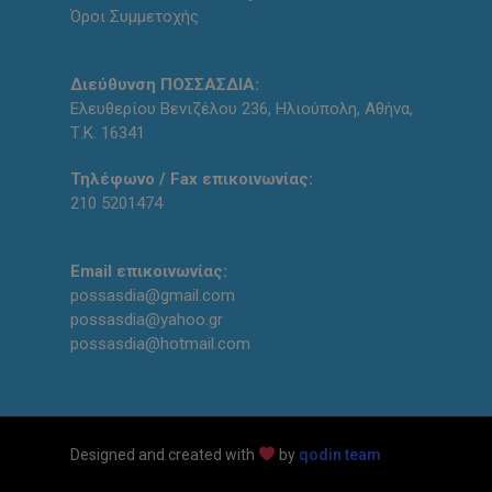
Όροι Συμμετοχής
Διεύθυνση ΠΟΣΣΑΣΔΙΑ:
Ελευθερίου Βενιζέλου 236, Ηλιούπολη, Αθήνα,
Τ.Κ. 16341
Τηλέφωνο / Fax επικοινωνίας:
210 5201474
Email επικοινωνίας:
possasdia@gmail.com
possasdia@yahoo.gr
possasdia@hotmail.com
Designed and created with
by
qodin team