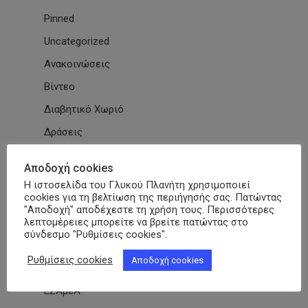
Pinned
Uncategorized
Ανακοινώσεις
Βίντεο
Διαβητικό Χωριό
Δράσεις
Εγκύκλιοι
Αποδοχή cookies
Εθνικές & Διεθνείς Συμβάσεις
Η ιστοσελίδα του Γλυκού Πλανήτη χρησιμοποιεί
cookies για τη βελτίωση της περιήγησής σας. Πατώντας
Εκδηλώσεις Συλλόγων
"Αποδοχή" αποδέχεστε τη χρήση τους. Περισσότερες
λεπτομέρειες μπορείτε να βρείτε πατώντας στο
Εκπαίδευση
σύνδεσμο "Ρυθμίσεις cookies".
Εκπαιδευτικά Μαθήματα
Ρυθμίσεις cookies
Αποδοχή cookies
Επιστημονικά Άρθρα
ΕΣΑμεΑ