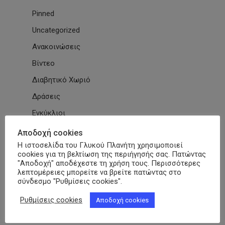
Pinned
Uncategorized
Ανακοινώσεις
Βίντεο
Διαβητικό Χωριό
Δράσεις
Εγκύκλιοι
Εθνικές & Διεθνείς Συμβάσεις
Αποδοχή cookies
Η ιστοσελίδα του Γλυκού Πλανήτη χρησιμοποιεί
Εκδηλώσεις Συλλόγων
cookies για τη βελτίωση της περιήγησής σας. Πατώντας
Εκπαίδευση
"Αποδοχή" αποδέχεστε τη χρήση τους. Περισσότερες
λεπτομέρειες μπορείτε να βρείτε πατώντας στο
Εκπαιδευτικά Μαθήματα
σύνδεσμο "Ρυθμίσεις cookies".
Επιστημονικά Άρθρα
Ρυθμίσεις cookies
Αποδοχή cookies
ΕΣΑμεΑ