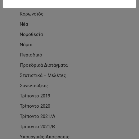
Κινητοποιήσεις
Κορωνοϊός
Νέα
Νομοθεσία
Νόμοι
Περιοδικό
Προεδρικά Διατάγματα
Στατιστικά – Μελέτες
Συνεντεύξεις
Τρίποντο 2019
Τρίποντο 2020
Τρίποντο 2021/Α
Τρίποντο 2021/Β
Υπουργικές Αποφάσεις