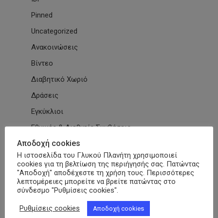
Pinned
Uncategorized
Ανακοινώσεις
Βίντεο
Διαβητικό Χωριό
Δράσεις
Εγκύκλιοι
Εθνικές & Διεθνείς Συμβάσεις
Αποδοχή cookies
Εκδηλώσεις Συλλόγων
Η ιστοσελίδα του Γλυκού Πλανήτη χρησιμοποιεί
Εκπαίδευση
cookies για τη βελτίωση της περιήγησής σας. Πατώντας
"Αποδοχή" αποδέχεστε τη χρήση τους. Περισσότερες
Εκπαιδευτικά Μαθήματα
λεπτομέρειες μπορείτε να βρείτε πατώντας στο
σύνδεσμο "Ρυθμίσεις cookies".
Επιστημονικά Άρθρα
ΕΣΑμεΑ
Ρυθμίσεις cookies
Αποδοχή cookies