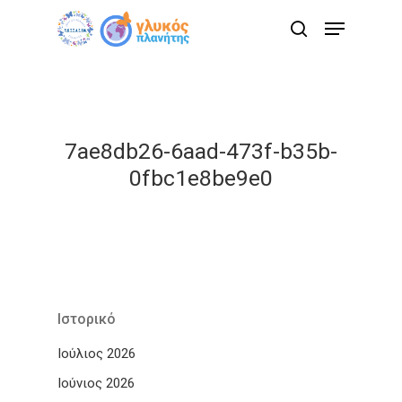
Skip
Menu
to
search
main
content
7ae8db26-6aad-473f-b35b-
0fbc1e8be9e0
Ιστορικό
Ιούλιος 2026
Ιούνιος 2026