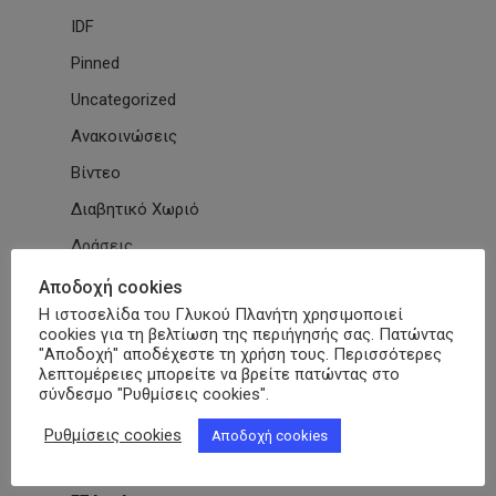
IDF
Pinned
Uncategorized
Ανακοινώσεις
Βίντεο
Διαβητικό Χωριό
Δράσεις
Εγκύκλιοι
Αποδοχή cookies
Η ιστοσελίδα του Γλυκού Πλανήτη χρησιμοποιεί
Εθνικές & Διεθνείς Συμβάσεις
cookies για τη βελτίωση της περιήγησής σας. Πατώντας
"Αποδοχή" αποδέχεστε τη χρήση τους. Περισσότερες
Εκδηλώσεις Συλλόγων
λεπτομέρειες μπορείτε να βρείτε πατώντας στο
Εκπαίδευση
σύνδεσμο "Ρυθμίσεις cookies".
Εκπαιδευτικά Μαθήματα
Ρυθμίσεις cookies
Αποδοχή cookies
Επιστημονικά Άρθρα