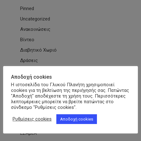
Pinned
Uncategorized
Ανακοινώσεις
Βίντεο
Διαβητικό Χωριό
Δράσεις
Εγκύκλιοι
Αποδοχή cookies
Εθνικές & Διεθνείς Συμβάσεις
Η ιστοσελίδα του Γλυκού Πλανήτη χρησιμοποιεί
cookies για τη βελτίωση της περιήγησής σας. Πατώντας
Εκδηλώσεις Συλλόγων
"Αποδοχή" αποδέχεστε τη χρήση τους. Περισσότερες
λεπτομέρειες μπορείτε να βρείτε πατώντας στο
Εκπαίδευση
σύνδεσμο "Ρυθμίσεις cookies".
Εκπαιδευτικά Μαθήματα
Ρυθμίσεις cookies
Αποδοχή cookies
Επιστημονικά Άρθρα
ΕΣΑμεΑ