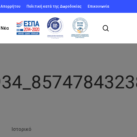
ή Απορρήτου
Πολιτική κατά της Δωροδοκίας
Επικοινωνία
search
Νέα
934_8574784323
Ιστορικό