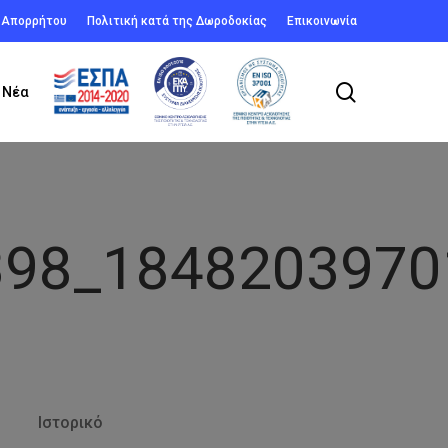
ή Απορρήτου
Πολιτική κατά της Δωροδοκίας
Επικοινωνία
search
Νέα
398_1848203970
Ιστορικό