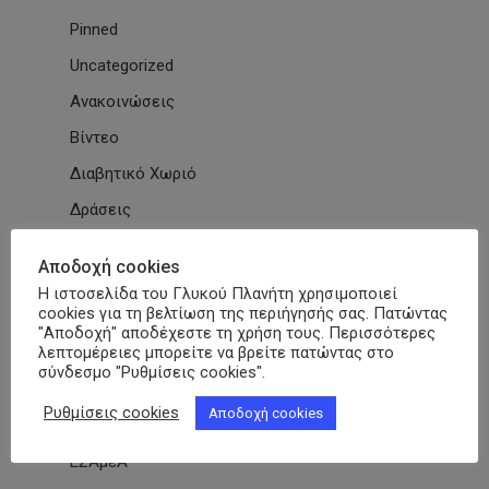
Pinned
Uncategorized
Ανακοινώσεις
Βίντεο
Διαβητικό Χωριό
Δράσεις
Εγκύκλιοι
Αποδοχή cookies
Εθνικές & Διεθνείς Συμβάσεις
Η ιστοσελίδα του Γλυκού Πλανήτη χρησιμοποιεί
cookies για τη βελτίωση της περιήγησής σας. Πατώντας
Εκδηλώσεις Συλλόγων
"Αποδοχή" αποδέχεστε τη χρήση τους. Περισσότερες
λεπτομέρειες μπορείτε να βρείτε πατώντας στο
Εκπαίδευση
σύνδεσμο "Ρυθμίσεις cookies".
Εκπαιδευτικά Μαθήματα
Ρυθμίσεις cookies
Αποδοχή cookies
Επιστημονικά Άρθρα
ΕΣΑμεΑ