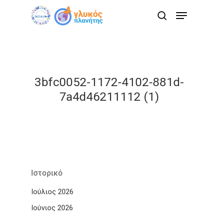
Skip
Menu
to
search
main
content
3bfc0052-1172-4102-881d-
7a4d46211112 (1)
Ιστορικό
Ιούλιος 2026
Ιούνιος 2026