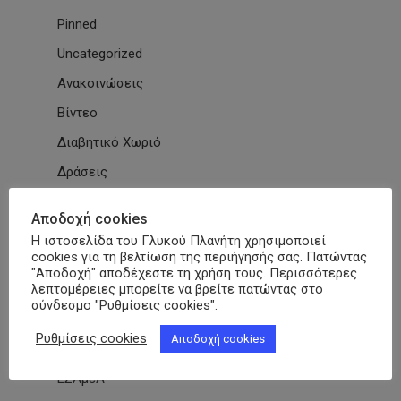
Pinned
Uncategorized
Ανακοινώσεις
Βίντεο
Διαβητικό Χωριό
Δράσεις
Εγκύκλιοι
Αποδοχή cookies
Εθνικές & Διεθνείς Συμβάσεις
Η ιστοσελίδα του Γλυκού Πλανήτη χρησιμοποιεί
cookies για τη βελτίωση της περιήγησής σας. Πατώντας
Εκδηλώσεις Συλλόγων
"Αποδοχή" αποδέχεστε τη χρήση τους. Περισσότερες
λεπτομέρειες μπορείτε να βρείτε πατώντας στο
Εκπαίδευση
σύνδεσμο "Ρυθμίσεις cookies".
Εκπαιδευτικά Μαθήματα
Ρυθμίσεις cookies
Αποδοχή cookies
Επιστημονικά Άρθρα
ΕΣΑμεΑ