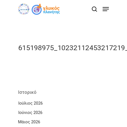
Skip
Menu
to
search
main
content
615198975_10232112453217219
Ιστορικό
Ιούλιος 2026
Ιούνιος 2026
Μάιος 2026