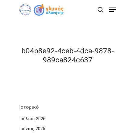
Skip
Menu
to
search
main
content
b04b8e92-4ceb-4dca-9878-
989ca824c637
Ιστορικό
Ιούλιος 2026
Ιούνιος 2026