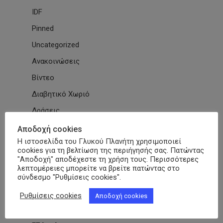
IDF
Pinned
Uncategorized
Ανακοινώσεις
Βίντεο
Διαβητικό Χωριό
Δράσεις
Εγκύκλιοι
Αποδοχή cookies
Η ιστοσελίδα του Γλυκού Πλανήτη χρησιμοποιεί
Εθνικές & Διεθνείς Συμβάσεις
cookies για τη βελτίωση της περιήγησής σας. Πατώντας
"Αποδοχή" αποδέχεστε τη χρήση τους. Περισσότερες
Εκδηλώσεις Συλλόγων
λεπτομέρειες μπορείτε να βρείτε πατώντας στο
Εκπαίδευση
σύνδεσμο "Ρυθμίσεις cookies".
Εκπαιδευτικά Μαθήματα
Ρυθμίσεις cookies
Αποδοχή cookies
Επιστημονικά Άρθρα