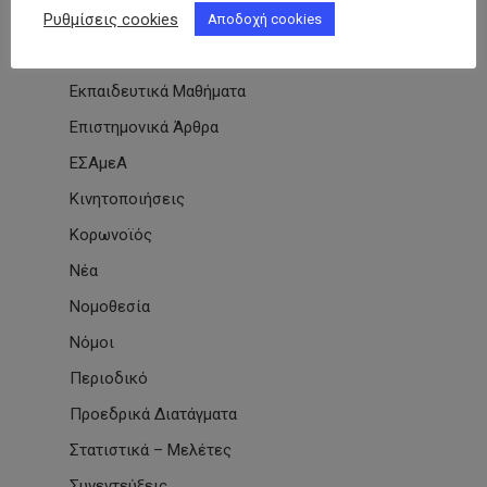
Ρυθμίσεις cookies
Εκδηλώσεις Συλλόγων
Αποδοχή cookies
Εκπαίδευση
Εκπαιδευτικά Μαθήματα
Επιστημονικά Άρθρα
ΕΣΑμεΑ
Κινητοποιήσεις
Κορωνοϊός
Νέα
Νομοθεσία
Νόμοι
Περιοδικό
Προεδρικά Διατάγματα
Στατιστικά – Μελέτες
Συνεντεύξεις