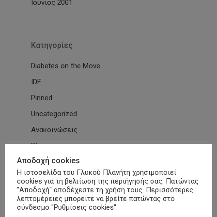
Ιούνιος 2001
Kατηγορίες
Diabetes on the Move
IDF
Pinned
Uncategorized
Ανακοινώσεις
Βίντεο
Αποδοχή cookies
Διαβητικό Χωριό
Η ιστοσελίδα του Γλυκού Πλανήτη χρησιμοποιεί
Δράσεις
cookies για τη βελτίωση της περιήγησής σας. Πατώντας
"Αποδοχή" αποδέχεστε τη χρήση τους. Περισσότερες
Εγκύκλιοι
λεπτομέρειες μπορείτε να βρείτε πατώντας στο
σύνδεσμο "Ρυθμίσεις cookies".
Εθνικές & Διεθνείς Συμβάσεις